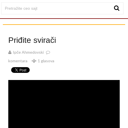
Priđite svirači
Ipče Ahmedovski
komentara
1 glasova