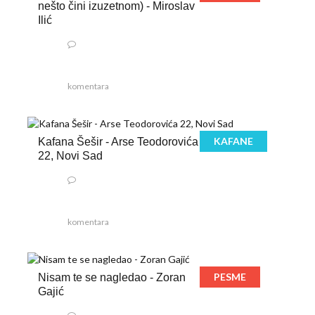
nešto čini izuzetnom) - Miroslav
Ilić
komentara
KAFANE
Kafana Šešir - Arse Teodorovića
22, Novi Sad
komentara
PESME
Nisam te se nagledao - Zoran
Gajić