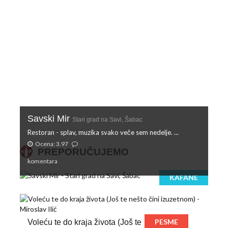
Savski Mir
Stari grad na Savi, Šabac
Restoran - splav, muzika svako veče sem nedelje. ...
Ocena: 3.97
PREPORUČUJEMO
komentara
KAFANE
PESME
Voleću te do kraja života (Još te