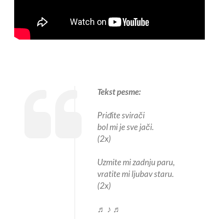
Tekst pesme:
Priđite svirači
bol mi je sve jači.
(2x)
Uzmite mi zadnju paru,
vratite mi ljubav staru.
(2x)
♬ ♪ ♬