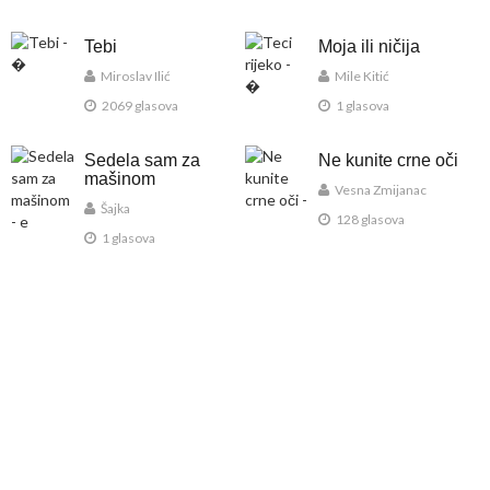
Tebi
Moja ili ničija
Miroslav Ilić
Mile Kitić
2069 glasova
1 glasova
Sedela sam za
Ne kunite crne oči
mašinom
Vesna Zmijanac
Šajka
128 glasova
1 glasova