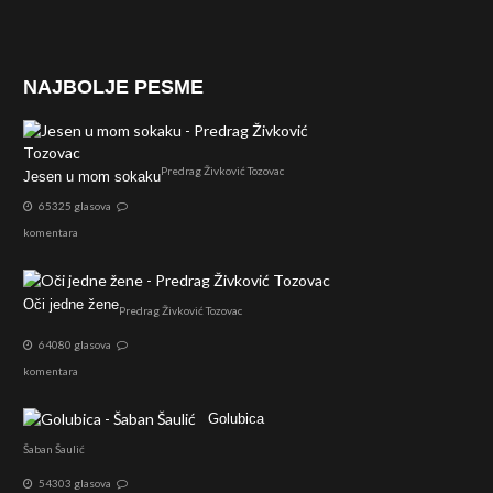
NAJBOLJE PESME
Predrag Živković Tozovac
Jesen u mom sokaku
65325 glasova
komentara
Oči jedne žene
Predrag Živković Tozovac
64080 glasova
komentara
Golubica
Šaban Šaulić
54303 glasova