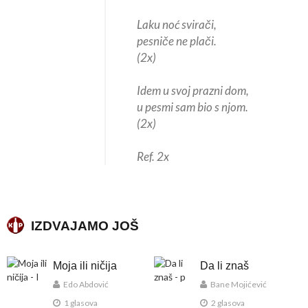
Laku noć svirači,
pesniče ne plači.
(2x)
Idem u svoj prazni dom,
u pesmi sam bio s njom.
(2x)
Ref. 2x
IZDVAJAMO JOŠ
Moja ili ničija
Da li znaš
Edo Abdović
Bane Mojićević
1 glasova
2 glasova