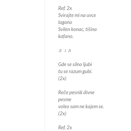
Ref. 2x
Svirajte mi na uvce
lagano
Svilen konac, tišina
kafano.
♬ ♪ ♬
Gde se silno ljubi
tu se razum gubi.
(2x)
Reče pesnik divne
pesme
voleo sam ne kajem se.
(2x)
Ref. 2x