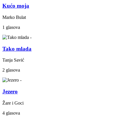
Kućo moja
Marko Bulat
1 glasova
Tako mlada
Tanja Savić
2 glasova
Jezero
Žare i Goci
4 glasova