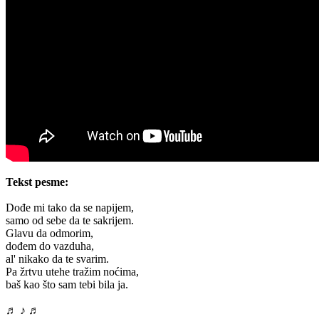
Tekst pesme:
Dođe mi tako da se napijem,
samo od sebe da te sakrijem.
Glavu da odmorim,
dođem do vazduha,
al' nikako da te svarim.
Pa žrtvu utehe tražim noćima,
baš kao što sam tebi bila ja.
♬ ♪ ♬