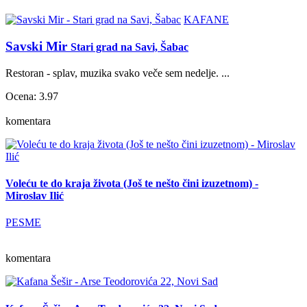
KAFANE
Savski Mir
Stari grad na Savi, Šabac
Restoran - splav, muzika svako veče sem nedelje. ...
Ocena: 3.97
komentara
Voleću te do kraja života (Još te nešto čini izuzetnom) -
Miroslav Ilić
PESME
komentara