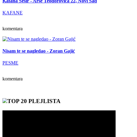
Kafana Šešir - Arse Teodorovića 22, Novi Sad
KAFANE
komentara
Nisam te se nagledao - Zoran Gajić
PESME
komentara
TOP 20 PLEJLISTA