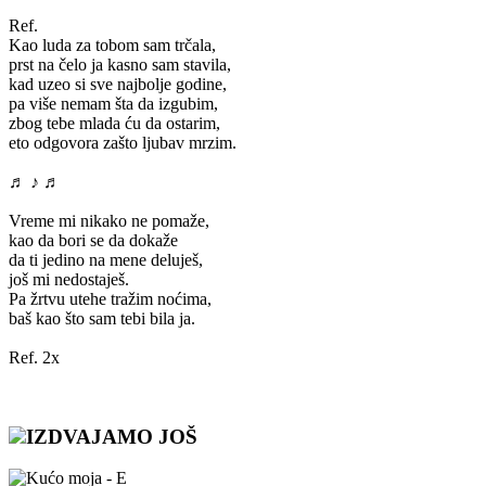
Ref.
Kao luda za tobom sam trčala,
prst na čelo ja kasno sam stavila,
kad uzeo si sve najbolje godine,
pa više nemam šta da izgubim,
zbog tebe mlada ću da ostarim,
eto odgovora zašto ljubav mrzim.
♬ ♪ ♬
Vreme mi nikako ne pomaže,
kao da bori se da dokaže
da ti jedino na mene deluješ,
još mi nedostaješ.
Pa žrtvu utehe tražim noćima,
baš kao što sam tebi bila ja.
Ref. 2x
IZDVAJAMO JOŠ