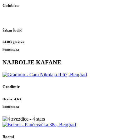
Golubica
Šaban Šaulić
54303 glasova
komentara
NAJBOLJE KAFANE
Gradimir
Ocena: 4.63
komentara
Boemi