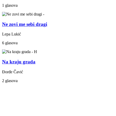
1 glasova
Ne zovi me sebi dragi
Lepa Lukić
6 glasova
Na kraju grada
Đorđe Čavić
2 glasova