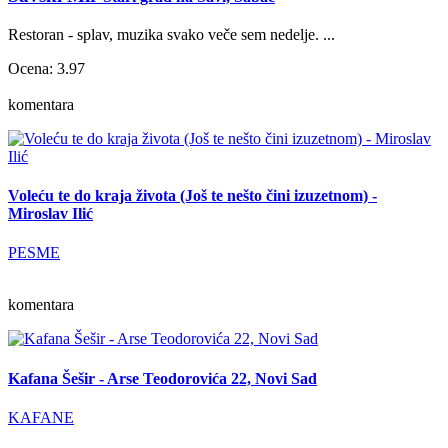
Restoran - splav, muzika svako veče sem nedelje. ...
Ocena: 3.97
komentara
Voleću te do kraja života (Još te nešto čini izuzetnom) -
Miroslav Ilić
PESME
komentara
Kafana Šešir - Arse Teodorovića 22, Novi Sad
KAFANE