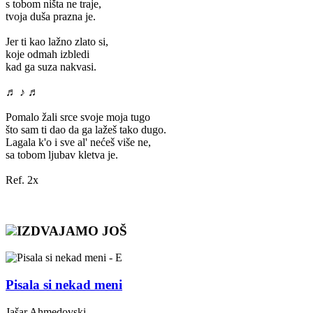
s tobom ništa ne traje,
tvoja duša prazna je.
Jer ti kao lažno zlato si,
koje odmah izbledi
kad ga suza nakvasi.
♬ ♪ ♬
Pomalo žali srce svoje moja tugo
što sam ti dao da ga lažeš tako dugo.
Lagala k'o i sve al' nećeš više ne,
sa tobom ljubav kletva je.
Ref. 2x
IZDVAJAMO JOŠ
Pisala si nekad meni
Jašar Ahmedovski