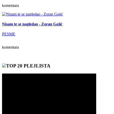
komentara
Nisam te se nagledao - Zoran Gajić
PESME
komentara
TOP 20 PLEJLISTA