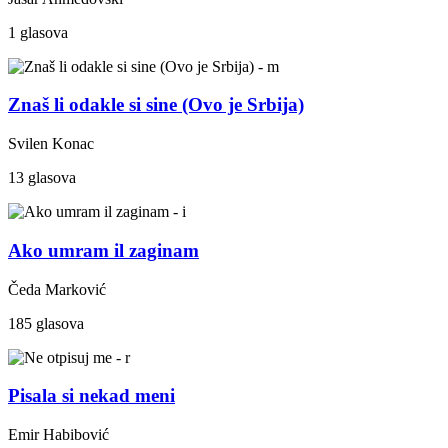
1 glasova
Znaš li odakle si sine (Ovo je Srbija)
Svilen Konac
13 glasova
Ako umram il zaginam
Čeda Marković
185 glasova
Pisala si nekad meni
Emir Habibović