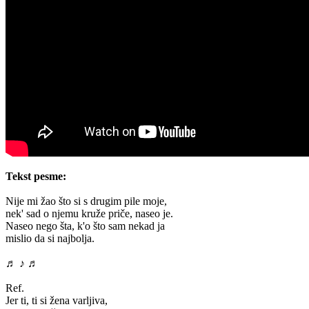
Tekst pesme:
Nije mi žao što si s drugim pile moje,
nek' sad o njemu kruže priče, naseo je.
Naseo nego šta, k'o što sam nekad ja
mislio da si najbolja.
♬ ♪ ♬
Ref.
Jer ti, ti si žena varljiva,