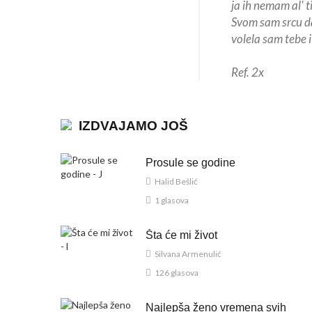
ja ih nemam al' ti
Svom sam srcu da
volela sam tebe i
Ref. 2x
IZDVAJAMO JOŠ
Prosule se godine
Halid Bešlić
1 glasova
Šta će mi život
Silvana Armenulić
126 glasova
Najlepša ženo vremena svih