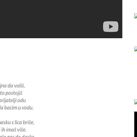
jno da voliš,
to postojiš
rijatelji odu
 da bacim u vodu.
ku s lica briše,
 ih imaš više.
la gas do daske,