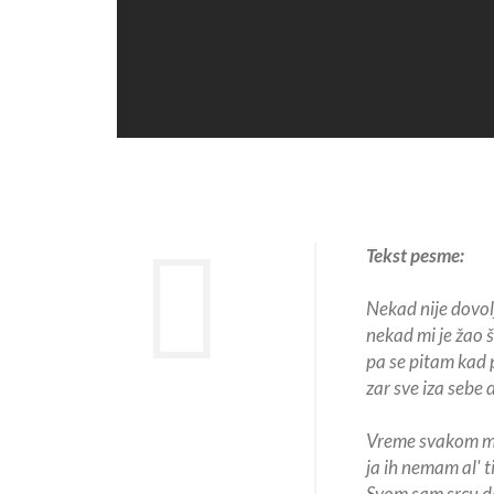
Tekst pesme:
Nekad nije dovol
nekad mi je žao š
pa se pitam kad p
zar sve iza sebe
Vreme svakom mas
ja ih nemam al' ti
Svom sam srcu da