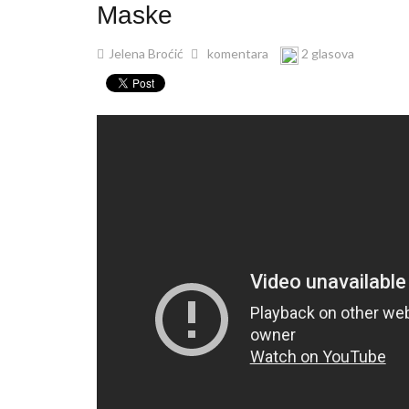
Maske
Jelena Broćić
komentara
2 glasova