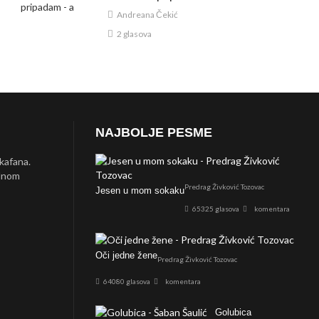
Andreana Čekić
2 glasova
NAJBOLJE PESME
 kafana.
ednom
Predrag Živković Tozovac
Jesen u mom sokaku
65325 glasova
komentara
Oči jedne žene
Predrag Živković Tozovac
64080 glasova
komentara
Golubica