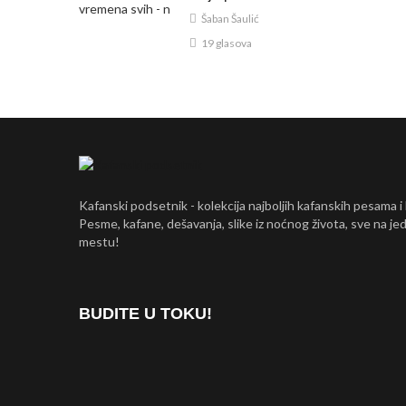
Šaban Šaulić
19 glasova
Kafanski podsetnik - kolekcija najboljih kafanskih pesama i
Pesme, kafane, dešavanja, slike iz noćnog života, sve na j
mestu!
BUDITE U TOKU!