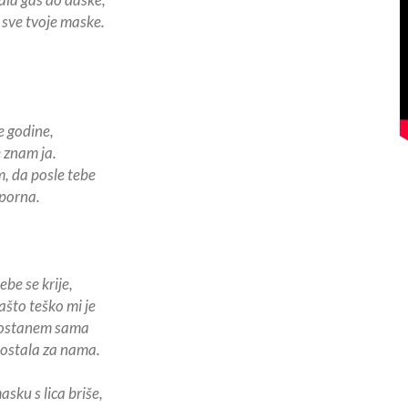
 sve tvoje maske.
e godine,
e znam ja.
, da posle tebe
tporna.
be se krije,
što teško mi je
 ostanem sama
 ostala za nama.
ku s lica briše,