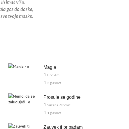
 ih imaš više.
la gas do daske,
 sve tvoje maske.
Magla
Bon Ami
2 glasova
Prosule se godine
Suzana Perović
1 glasova
Zauvek ti pripadam