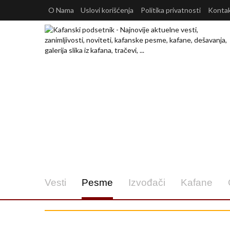
O Nama
Uslovi korišćenja
Politika privatnosti
Konta
Vesti
Pesme
Izvođači
Kafane