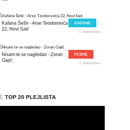
KAFANE
Kafana Šešir - Arse Teodorovića
22, Novi Sad
komentara
PESME
Nisam te se nagledao - Zoran
Gajić
komentara
TOP 20 PLEJLISTA