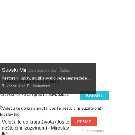
Savski Mir
Stari grad na Savi, Šabac
Restoran - splav, muzika svako veče sem nedelje. ...
PREPORUČUJEMO
Ocena: 3.97
komentara
KAFANE
PESME
Voleću te do kraja života (Još te
nešto čini izuzetnom) - Miroslav
komentara
Ilić