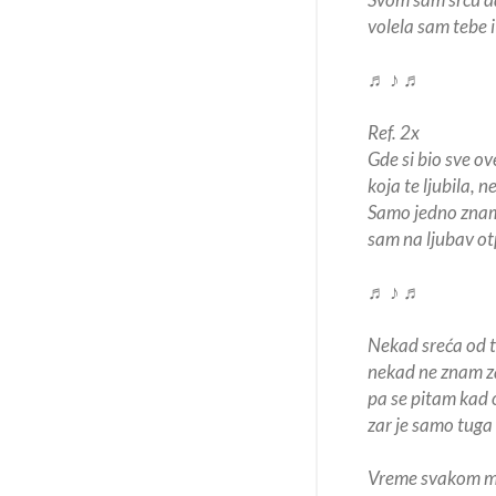
volela sam tebe i
♬ ♪ ♬
Ref. 2x
Gde si bio sve ov
koja te ljubila, n
Samo jedno znam
sam na ljubav o
♬ ♪ ♬
Nekad sreća od te
nekad ne znam za
pa se pitam kad
zar je samo tuga
Vreme svakom mas