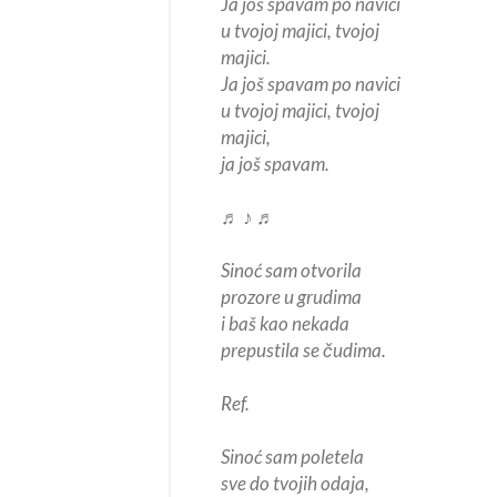
Ja još spavam po navici
u tvojoj majici, tvojoj
majici.
Ja još spavam po navici
u tvojoj majici, tvojoj
majici,
ja još spavam.
♬ ♪ ♬
Sinoć sam otvorila
prozore u grudima
i baš kao nekada
prepustila se čudima.
Ref.
Sinoć sam poletela
sve do tvojih odaja,