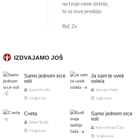
na tvoje rame sletela,
to se zove predaja.
Ref. 2x
IZDVAJAMO JOŠ
Samo jednom srce
Ja sam te uvek
voli
volela
Jovan Perišić
Vasvija i Keba
13 glasova
1 glasova
Cveta
Samo jednom srce
voli
Šaban Šaulić
Rale i Marija Čajić
59 glasova
13 glasova