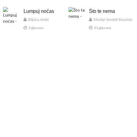
Lumpuj noćas
Što te nema
Biljana Jevtić
Mostar Sevdah Reunion
3 glasova
31 glasova