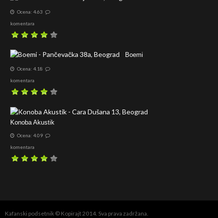
Ocena: 4.63
komentara
Boemi
Ocena: 4.18
komentara
Konoba Akustik
Ocena: 4.09
komentara
Kafanski podsetnik © Kopirajt 2014. Sva prava zadržana.