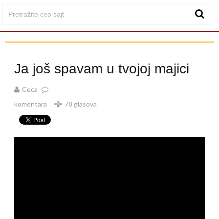
Ja još spavam u tvojoj majici
Ceca
komentara
78 glasova