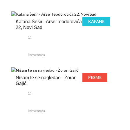
KAFANE
Kafana Šešir - Arse Teodorovića
22, Novi Sad
komentara
PESME
Nisam te se nagledao - Zoran
Gajić
komentara