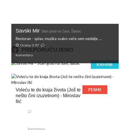
Savski Mir
Stari grad na Savi, Šabac
Restoran - splav, muzika svako veče sem nedelje. ...
Ocena: 3.97
PREPORUČUJEMO
komentara
KAFANE
PESME
Voleću te do kraja života (Još te
nešto čini izuzetnom) - Miroslav
Ilić
komentara