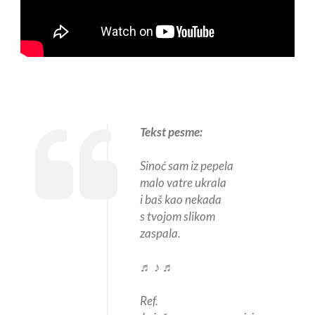
Tekst pesme:
Sinoć sam iz pepela
malo vatre ukrala
i baš kao nekada
s tvojom slikom
zaspala.
♬ ♪ ♬
Ref.