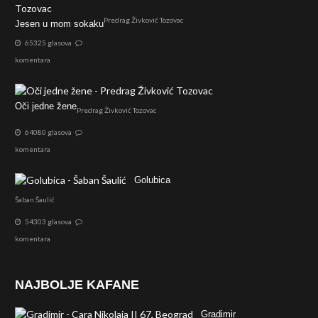
Predrag Živković Tozovac
Jesen u mom sokaku
65325 glasova
komentara
Oči jedne žene
Predrag Živković Tozovac
64080 glasova
komentara
Golubica
Šaban Šaulić
54303 glasova
komentara
NAJBOLJE KAFANE
Gradimir