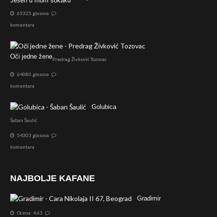
Jesen u mom sokaku
65325 glasova
komentara
Oči jedne žene
Predrag Živković Tozovac
64080 glasova
komentara
Golubica
Šaban Šaulić
54303 glasova
komentara
NAJBOLJE KAFANE
Gradimir
Ocena: 4.63