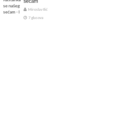
sećam
Miroslav Ilić
7 glasova