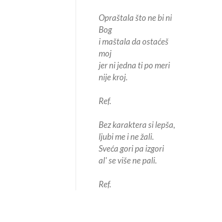
Opraštala što ne bi ni
Bog
i maštala da ostaćeš
moj
jer ni jedna ti po meri
nije kroj.
Ref.
Bez karaktera si lepša,
ljubi me i ne žali.
Sveća gori pa izgori
al' se više ne pali.
Ref.