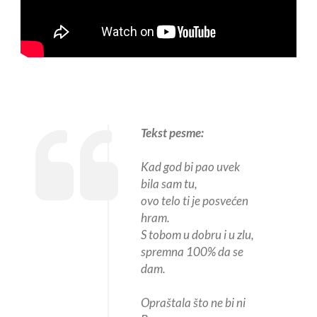
Tekst pesme:
Kad god bi pao uvek
bila sam tu,
ovo telo ti je posvećen
hram.
S tobom u dobru i u zlu,
spremna 100% da se
dam.
Opraštala što ne bi ni