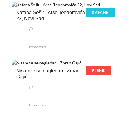
KAFANE
Kafana Šešir - Arse Teodorovića
22, Novi Sad
komentara
PESME
Nisam te se nagledao - Zoran
Gajić
komentara