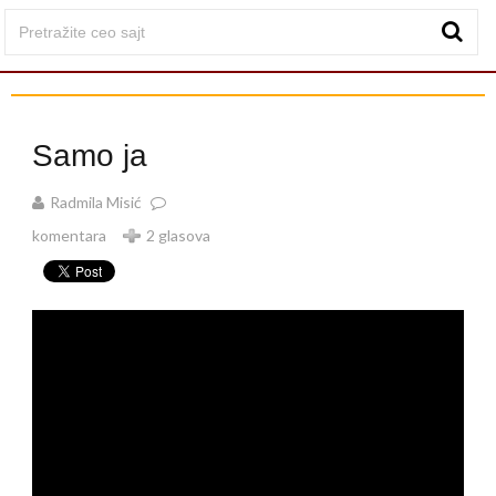
Samo ja
Radmila Misić
komentara
2 glasova