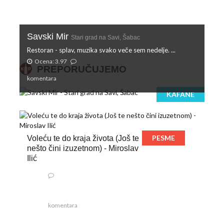
Savski Mir
Stari grad na Savi, Šabac
Restoran - splav, muzika svako veče sem nedelje. ...
Ocena: 3.97
PREPORUČUJEMO
komentara
KAFANE
PESME
Voleću te do kraja života (Još te
nešto čini izuzetnom) - Miroslav
Ilić
komentara