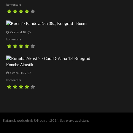
komentara
Boemi
Ocena: 4.18
komentara
Konoba Akustik
Ocena: 4.09
komentara
Kafanski podsetnik © Kopirajt 2014. Sva prava zadržana.