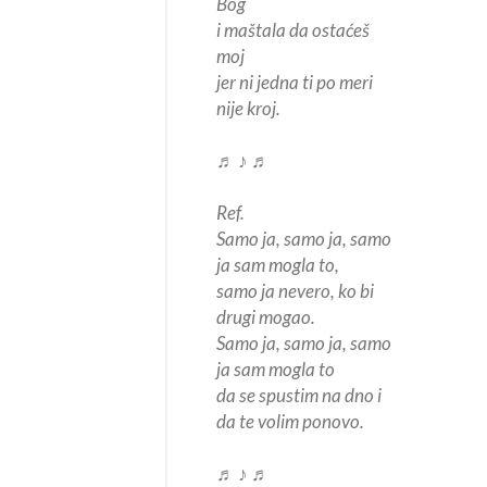
Bog
i maštala da ostaćeš
moj
jer ni jedna ti po meri
nije kroj.
♬ ♪ ♬
Ref.
Samo ja, samo ja, samo
ja sam mogla to,
samo ja nevero, ko bi
drugi mogao.
Samo ja, samo ja, samo
ja sam mogla to
da se spustim na dno i
da te volim ponovo.
♬ ♪ ♬