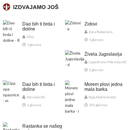
IZDVAJAMO JOŠ
Dao bih ti brda i
Zidovi
doline
Dara Bubamara
Džej
1 glasova
1 glasova
Živela Jugoslavija
Lepa Brena i Miroslav Ilić
3 glasova
Dao bih ti brda i
Morem plovi jedna
doline
mala barka
Miroslav Ilić
Baja Mali Knindža
1 glasova
301 glasova
Rastanka se našeg