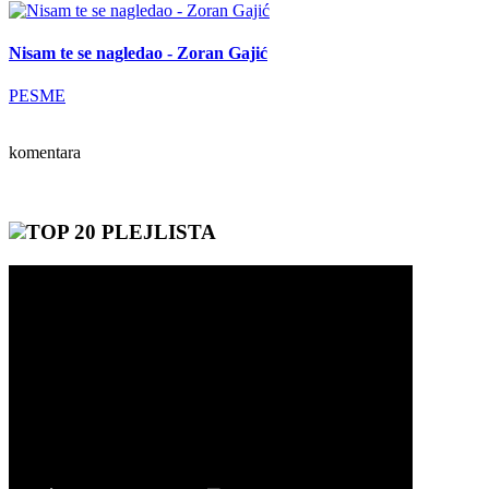
Nisam te se nagledao - Zoran Gajić
PESME
komentara
TOP 20 PLEJLISTA