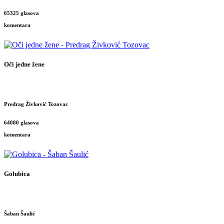
65325 glasova
komentara
Oči jedne žene
Predrag Živković Tozovac
64080 glasova
komentara
Golubica
Šaban Šaulić