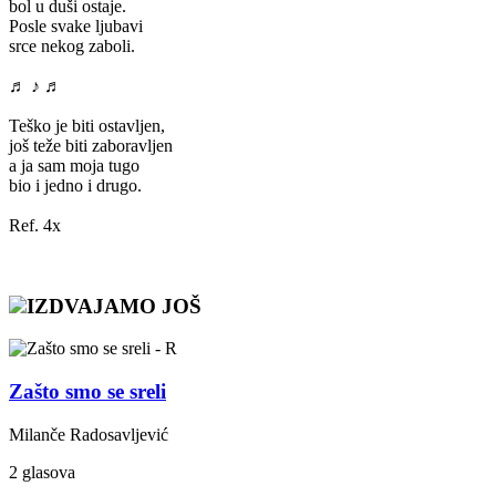
bol u duši ostaje.
Posle svake ljubavi
srce nekog zaboli.
♬ ♪ ♬
Teško je biti ostavljen,
još teže biti zaboravljen
a ja sam moja tugo
bio i jedno i drugo.
Ref. 4x
IZDVAJAMO JOŠ
Zašto smo se sreli
Milanče Radosavljević
2 glasova