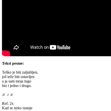
Tekst pesme:
Teško je biti zaljubljen,
još teže biti ostavljen
a ja sam moja tugo
bio i jedno i drugo.
♬ ♪ ♬
Ref. 2x
Kad se neko rastaje