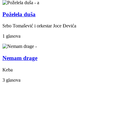
Poželela duša
Srbo Tomašević i orkestar Joce Đevića
1 glasova
Nemam drage
Keba
3 glasova