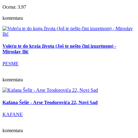
Ocena: 3.97
komentara
Voleću te do kraja života (Još te nešto čini izuzetnom) -
Miroslav Ilić
PESME
komentara
Kafana Šešir - Arse Teodorovića 22, Novi Sad
KAFANE
komentara