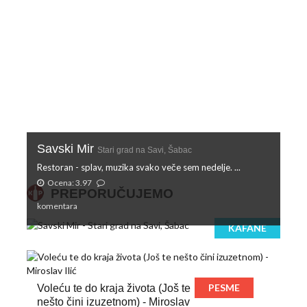
Savski Mir
Stari grad na Savi, Šabac
Restoran - splav, muzika svako veče sem nedelje. ...
Ocena: 3.97
PREPORUČUJEMO
komentara
KAFANE
PESME
Voleću te do kraja života (Još te
nešto čini izuzetnom) - Miroslav