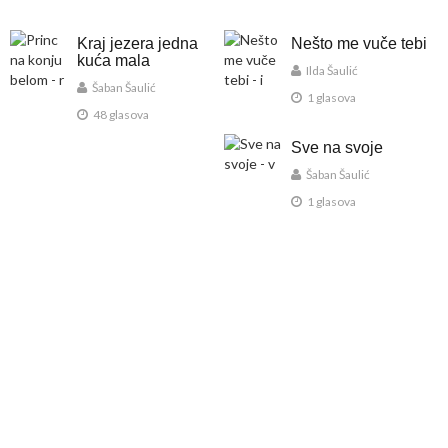
Kraj jezera jedna
Nešto me vuče tebi
kuća mala
Ilda Šaulić
Šaban Šaulić
1 glasova
48 glasova
Sve na svoje
Šaban Šaulić
1 glasova