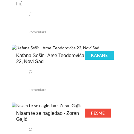
Ilić
komentara
KAFANE
Kafana Šešir - Arse Teodorovića
22, Novi Sad
komentara
PESME
Nisam te se nagledao - Zoran
Gajić