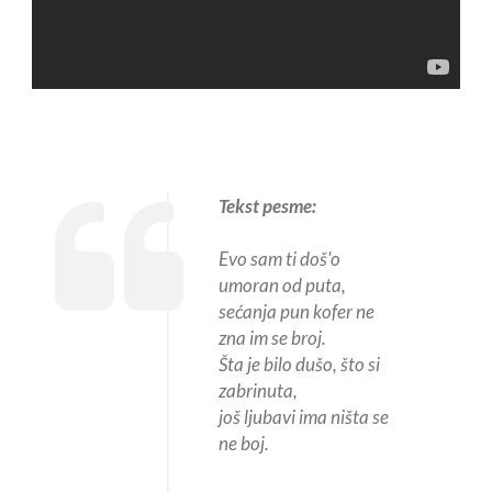
Tekst pesme:
Evo sam ti doš'o
umoran od puta,
sećanja pun kofer ne
zna im se broj.
Šta je bilo dušo, što si
zabrinuta,
još ljubavi ima ništa se
ne boj.