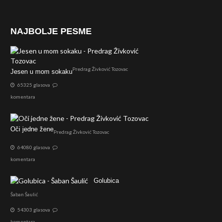
NAJBOLJE PESME
Predrag Živković Tozovac
Jesen u mom sokaku
65325 glasova
komentara
Oči jedne žene
Predrag Živković Tozovac
64080 glasova
komentara
Golubica
Šaban Šaulić
54303 glasova
komentara