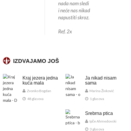
nada nam sledi
i neće nas nikad
napustiti skroz.
Ref. 2x
IZDVAJAMO JOŠ
Kraj jezera jedna
Ja nikad nisam
kuća mala
sama
Zvonko Bogdan
Marina Živković
48 glasova
1 glasova
Srebrna ptica
Ipče Ahmedovski
3 glasova