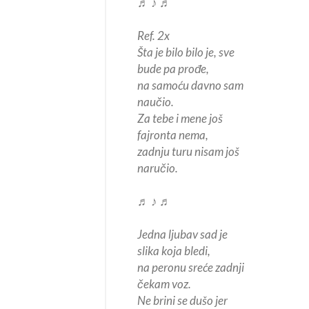
♬ ♪ ♬
Ref. 2x
Šta je bilo bilo je, sve
bude pa prođe,
na samoću davno sam
naučio.
Za tebe i mene još
fajronta nema,
zadnju turu nisam još
naručio.
♬ ♪ ♬
Jedna ljubav sad je
slika koja bledi,
na peronu sreće zadnji
čekam voz.
Ne brini se dušo jer