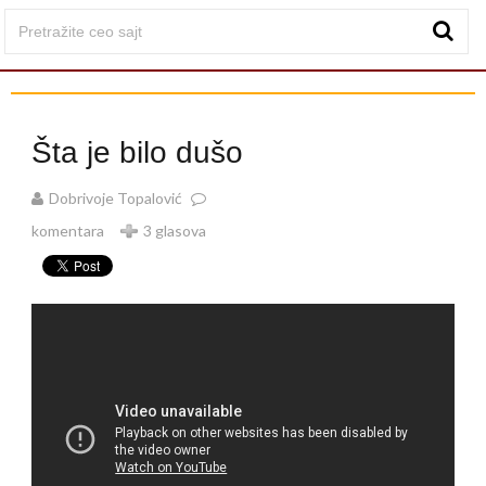
Šta je bilo dušo
Dobrivoje Topalović
komentara
3 glasova