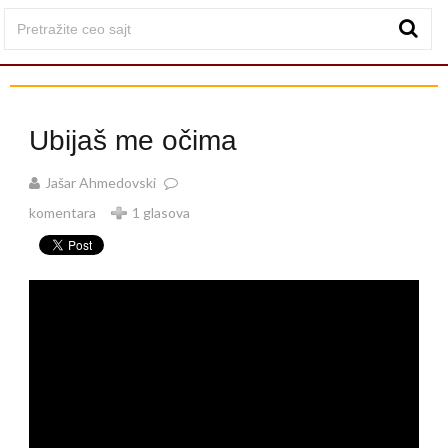
Ubijaš me očima
Jašar Ahmedovski
komentara
1 glasova