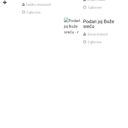
Duško Jovanović
1 glasova
2 glasova
Podari joj Bože
sreću
Zoran Kalezić
2 glasova