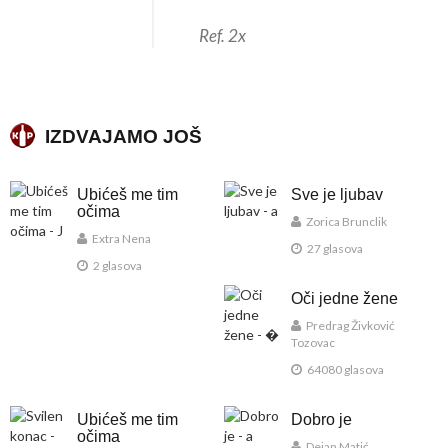
Ref. 2x
IZDVAJAMO JOŠ
Ubićeš me tim
Sve je ljubav
očima
Zorica Brunclik
Extra Nena
27 glasova
2 glasova
Oči jedne žene
Predrag Živković
Tozovac
64080 glasova
Ubićeš me tim
Dobro je
očima
Dejan Matić