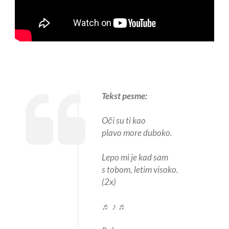
Tekst pesme:
Oči su ti kao
plavo more duboko.
Lepo mi je kad sam
s tobom, letim visoko.
(2x)
♬ ♪ ♬