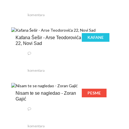
komentara
KAFANE
Kafana Šešir - Arse Teodorovića
22, Novi Sad
komentara
PESME
Nisam te se nagledao - Zoran
Gajić
komentara