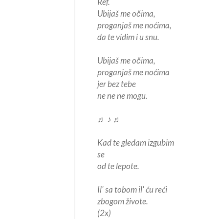
Ref.
Ubijaš me očima,
proganjaš me noćima,
da te vidim i u snu.
Ubijaš me očima,
proganjaš me noćima
jer bez tebe
ne ne ne mogu.
♬ ♪ ♬
Kad te gledam izgubim
se
od te lepote.
Il' sa tobom il' ću reći
zbogom živote.
(2x)