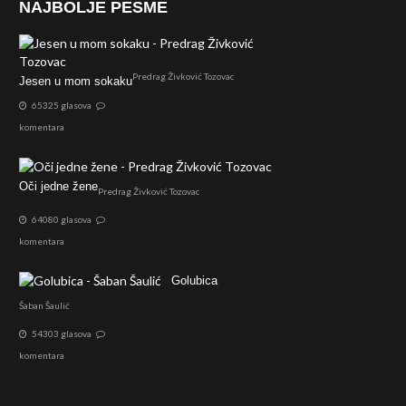
NAJBOLJE PESME
Predrag Živković Tozovac
Jesen u mom sokaku
65325 glasova
komentara
Oči jedne žene
Predrag Živković Tozovac
64080 glasova
komentara
Golubica
Šaban Šaulić
54303 glasova
komentara