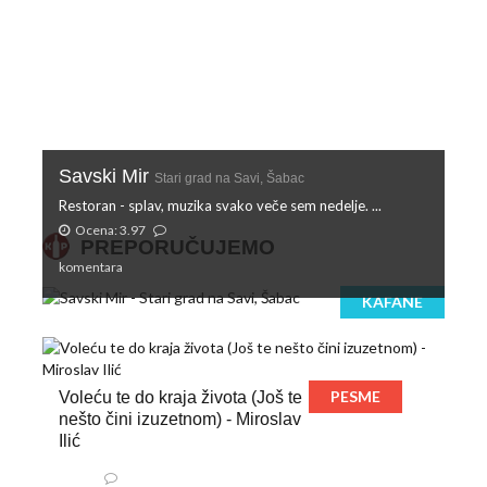
Savski Mir
Stari grad na Savi, Šabac
Restoran - splav, muzika svako veče sem nedelje. ...
Ocena: 3.97
PREPORUČUJEMO
komentara
KAFANE
PESME
Voleću te do kraja života (Još te
nešto čini izuzetnom) - Miroslav
Ilić