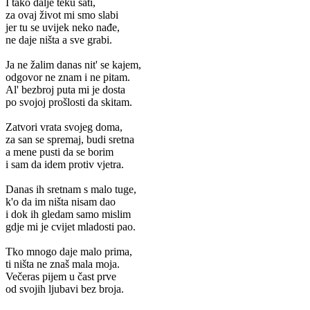
I tako dalje teku sati,
za ovaj život mi smo slabi
jer tu se uvijek neko nađe,
ne daje ništa a sve grabi.
Ja ne žalim danas nit' se kajem,
odgovor ne znam i ne pitam.
Al' bezbroj puta mi je dosta
po svojoj prošlosti da skitam.
Zatvori vrata svojeg doma,
za san se spremaj, budi sretna
a mene pusti da se borim
i sam da idem protiv vjetra.
Danas ih sretnam s malo tuge,
k'o da im ništa nisam dao
i dok ih gledam samo mislim
gdje mi je cvijet mladosti pao.
Tko mnogo daje malo prima,
ti ništa ne znaš mala moja.
Večeras pijem u čast prve
od svojih ljubavi bez broja.