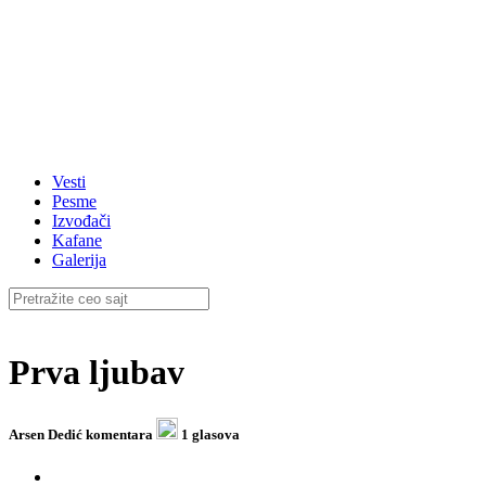
Vesti
Pesme
Izvođači
Kafane
Galerija
Prva ljubav
Arsen Dedić
komentara
1 glasova