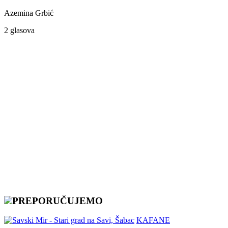
Azemina Grbić
2 glasova
PREPORUČUJEMO
KAFANE