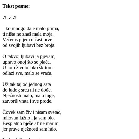
Tekst pesme:
♬ ♪ ♬
Tko mnogo daje malo prima,
ti ništa ne znaš mala moja.
Večeras pijem u čast prve
od svojih ljubavi bez broja.
O takvoj ljubavi ja pjevam,
upravo onoj što se plaća.
U tom životu tako škrtom
odlazi sve, malo se vraća.
Užitak taj od jednog sata
do ludog srca ni ne dođe.
Nježnosti malo, malo tuge,
zatvoriš vrata i sve prođe.
Čovek sam živ i nisam svetac,
milovan lažno i ja sam bio.
Besplatno bješe al' ne marim
jer prave nježnosti sam htio.