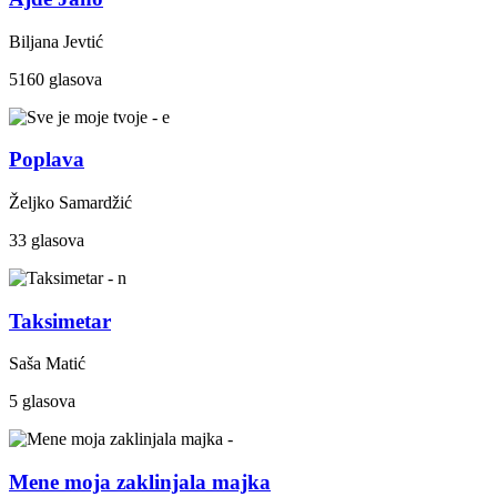
Biljana Jevtić
5160 glasova
Poplava
Željko Samardžić
33 glasova
Taksimetar
Saša Matić
5 glasova
Mene moja zaklinjala majka