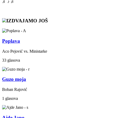
♬ ♪ ♬
IZDVAJAMO JOŠ
Poplava
Aco Pejović vs. Ministarke
33 glasova
Guzo moja
Boban Rajović
1 glasova
Ajde Jano