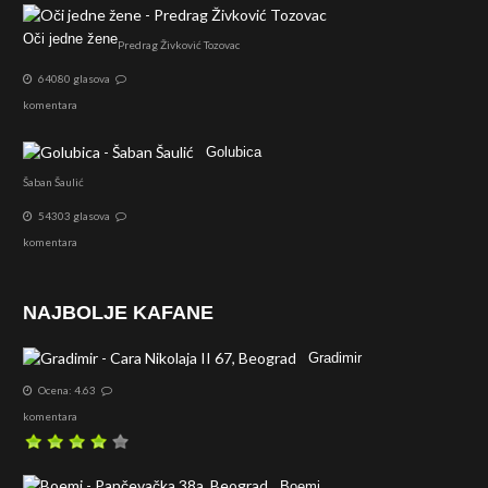
Oči jedne žene
Predrag Živković Tozovac
64080 glasova
komentara
Golubica
Šaban Šaulić
54303 glasova
komentara
NAJBOLJE KAFANE
Gradimir
Ocena: 4.63
komentara
Boemi