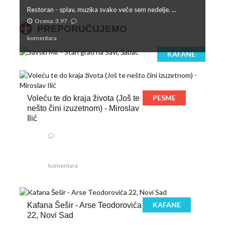
Restoran - splav, muzika svako veče sem nedelje. ...
Ocena: 3.97
PREPORUČUJEMO
komentara
KAFANE
PESME
Voleću te do kraja života (Još te
nešto čini izuzetnom) - Miroslav
Ilić
komentara
KAFANE
Kafana Šešir - Arse Teodorovića
22, Novi Sad