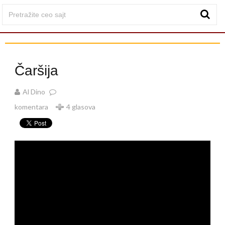
Čaršija
Al Dino
komentara
4 glasova