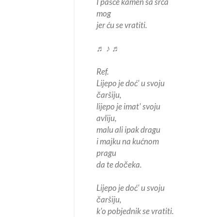
I pašće kamen sa srca
mog
jer ću se vratiti.
♬ ♪ ♬
Ref.
Lijepo je doć' u svoju
čaršiju,
lijepo je imat' svoju
avliju,
malu ali ipak dragu
i majku na kućnom
pragu
da te dočeka.
Lijepo je doć' u svoju
čaršiju,
k'o pobjednik se vratiti.