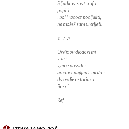
S ljudima znati kafu
popiti
i bol i radost podijeliti,
ne možeš sam umrijeti.
♬ ♪ ♬
Ovdje su djedovi mi
stari
sjeme posadili,
amanet najljepši mi dali
da ovdje ostarim u
Bosni.
Ref.