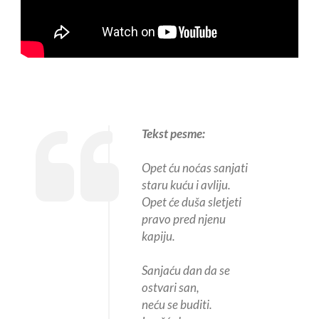
Tekst pesme:
Opet ću noćas sanjati
staru kuću i avliju.
Opet će duša sletjeti
pravo pred njenu
kapiju.
Sanjaću dan da se
ostvari san,
neću se buditi.