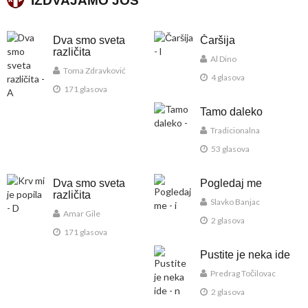
IZDVAJAMO JOŠ
Dva smo sveta
Čaršija
različita
Al Dino
Toma Zdravković
4 glasova
171 glasova
Tamo daleko
Tradicionalna
53 glasova
Dva smo sveta
Pogledaj me
različita
Slavko Banjac
Amar Gile
2 glasova
171 glasova
Pustite je neka ide
Predrag Točilovac
2 glasova