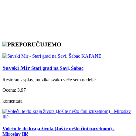
PREPORUČUJEMO
KAFANE
Savski Mir
Stari grad na Savi, Šabac
Restoran - splav, muzika svako veče sem nedelje. ...
Ocena: 3.97
komentara
Voleću te do kraja života (Još te nešto čini izuzetnom) -
Miroslav Ilić