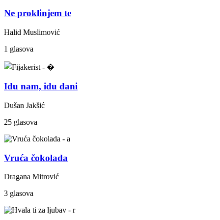
Ne proklinjem te
Halid Muslimović
1 glasova
Idu nam, idu dani
Dušan Jakšić
25 glasova
Vruća čokolada
Dragana Mitrović
3 glasova