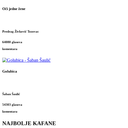
Oči jedne žene
Predrag Živković Tozovac
64080 glasova
komentara
Golubica
Šaban Šaulić
54303 glasova
komentara
NAJBOLJE KAFANE