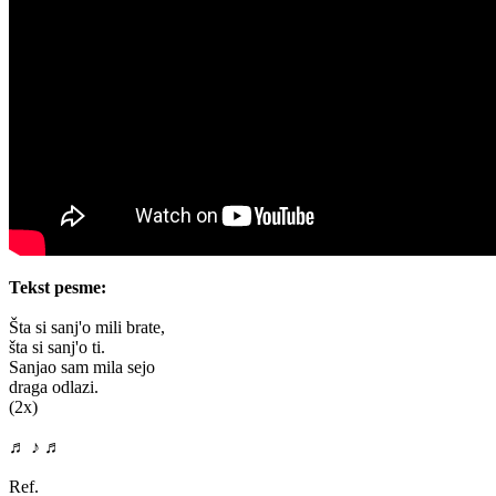
Tekst pesme:
Šta si sanj'o mili brate,
šta si sanj'o ti.
Sanjao sam mila sejo
draga odlazi.
(2x)
♬ ♪ ♬
Ref.