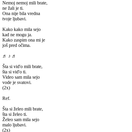
Nemoj nemoj mili brate,
ne žali je ti.
Ona nije bila vredna
tvoje ljubavi.
Kako kako mila sejo
kad ne mogu ja.
Kako zaspim ona mi je
još pred očima.
♬ ♪ ♬
Šta si vid'o mili brate,
šta si vid'o ti.
Video sam mila sejo
vode je svatovi.
(2x)
Ref.
Šta si želeo mili brate,
šta si želeo ti.
Želeo sam mila sejo
malo ljubavi.
(2x)