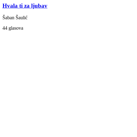
Hvala ti za ljubav
Šaban Šaulić
44 glasova