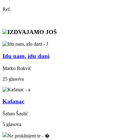
Ref.
IZDVAJAMO JOŠ
Idu nam, idu dani
Marko Rokvić
25 glasova
Kafanac
Šaban Šaulić
5 glasova