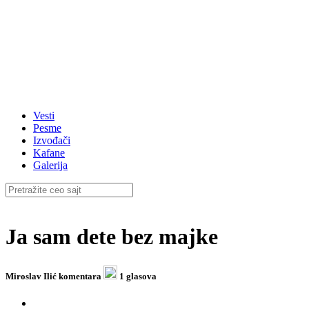
Vesti
Pesme
Izvođači
Kafane
Galerija
Ja sam dete bez majke
Miroslav Ilić
komentara
1 glasova