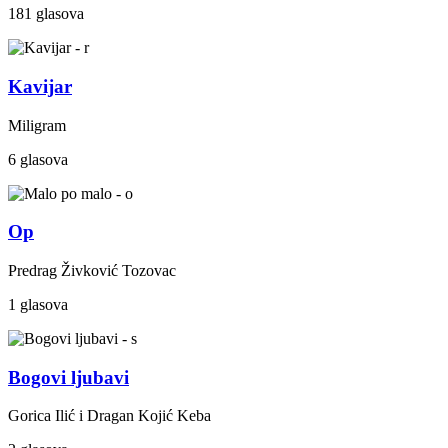
181 glasova
Kavijar
Miligram
6 glasova
Op
Predrag Živković Tozovac
1 glasova
Bogovi ljubavi
Gorica Ilić i Dragan Kojić Keba