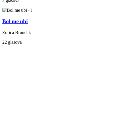
2 glasova
Bol me ubi
Zorica Brunclik
22 glasova