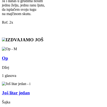
Ja i danas u grudima nosim
jednu želju, jednu ranu ljutu,
da isplačem svoju tugu
na majčinom skutu.
Ref. 2x
IZDVAJAMO JOŠ
Op
Džej
1 glasova
Još litar jedan
Šajka