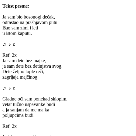
Tekst pesme:
Ja sam bio bosonogi dečak,
odrastao na prašnjavom putu.
Išao sam zimi i leti
u istom kaputu.
♬ ♪ ♬
Ref. 2x
Ja sam dete bez majke,
ja sam dete bez detinjstva svog.
Dete željno tople reči,
zagrljaja majčinog.
♬ ♪ ♬
Gladne oči sam ponekad sklopim,
vetar tužno uspavanke budi
a ja sanjam da me majka
poljupcima budi.
Ref. 2x