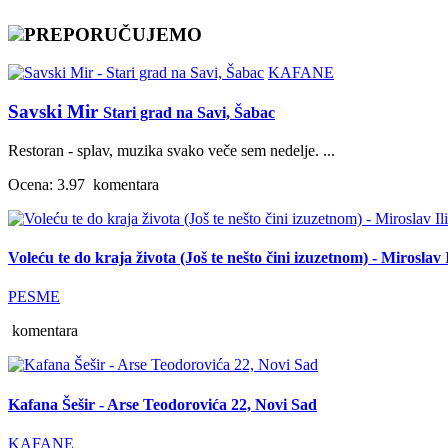
PREPORUČUJEMO
KAFANE
Savski Mir
Stari grad na Savi, Šabac
Restoran - splav, muzika svako veče sem nedelje. ...
Ocena: 3.97
komentara
Voleću te do kraja života (Još te nešto čini izuzetnom) - Miroslav I
PESME
komentara
Kafana Šešir - Arse Teodorovića 22, Novi Sad
KAFANE