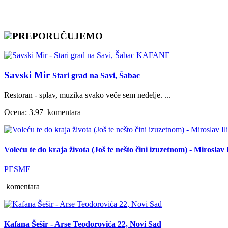
PREPORUČUJEMO
KAFANE
Savski Mir
Stari grad na Savi, Šabac
Restoran - splav, muzika svako veče sem nedelje. ...
Ocena: 3.97
komentara
Voleću te do kraja života (Još te nešto čini izuzetnom) - Miroslav I
PESME
komentara
Kafana Šešir - Arse Teodorovića 22, Novi Sad