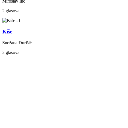
Miroslav Ilić
2 glasova
Kiše
Snežana Đurišić
2 glasova