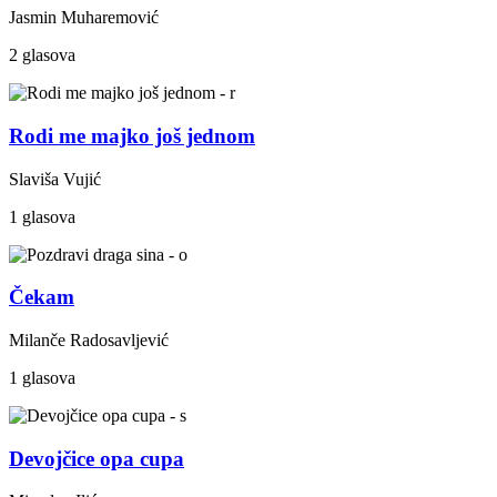
Jasmin Muharemović
2 glasova
Rodi me majko još jednom
Slaviša Vujić
1 glasova
Čekam
Milanče Radosavljević
1 glasova
Devojčice opa cupa