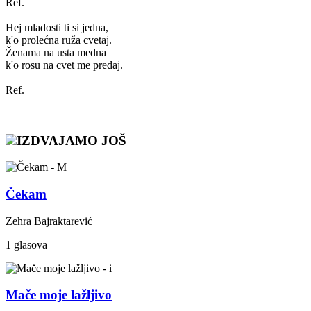
Ref.
Hej mladosti ti si jedna,
k'o prolećna ruža cvetaj.
Ženama na usta medna
k'o rosu na cvet me predaj.
Ref.
IZDVAJAMO JOŠ
Čekam
Zehra Bajraktarević
1 glasova
Mače moje lažljivo