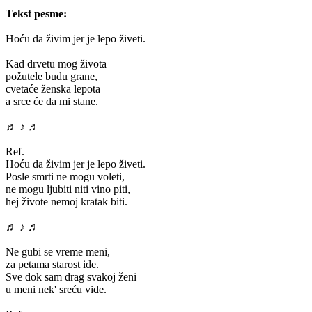
Tekst pesme:
Hoću da živim jer je lepo živeti.
Kad drvetu mog života
požutele budu grane,
cvetaće ženska lepota
a srce će da mi stane.
♬ ♪ ♬
Ref.
Hoću da živim jer je lepo živeti.
Posle smrti ne mogu voleti,
ne mogu ljubiti niti vino piti,
hej živote nemoj kratak biti.
♬ ♪ ♬
Ne gubi se vreme meni,
za petama starost ide.
Sve dok sam drag svakoj ženi
u meni nek' sreću vide.