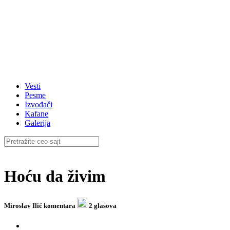
Vesti
Pesme
Izvođači
Kafane
Galerija
Hoću da živim
Miroslav Ilić
komentara
2 glasova