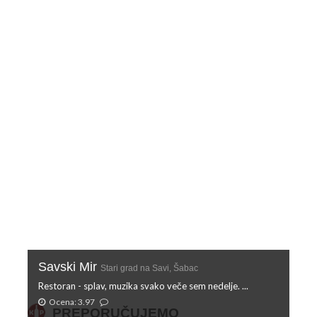
Savski Mir
Stari grad na Savi, Šabac
Restoran - splav, muzika svako veče sem nedelje. ...
Ocena: 3.97
PREPORUČUJEMO