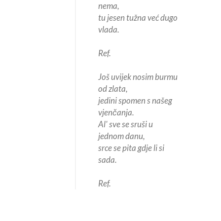
nema,
tu jesen tužna već dugo
vlada.
Ref.
Još uvijek nosim burmu
od zlata,
jedini spomen s našeg
vjenčanja.
Al' sve se sruši u
jednom danu,
srce se pita gdje li si
sada.
Ref.