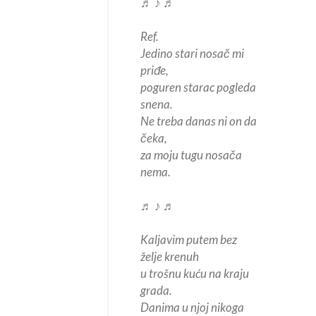
♬ ♪ ♬
Ref.
Jedino stari nosač mi
priđe,
poguren starac pogleda
snena.
Ne treba danas ni on da
čeka,
za moju tugu nosača
nema.
♬ ♪ ♬
Kaljavim putem bez
želje krenuh
u trošnu kuću na kraju
grada.
Danima u njoj nikoga