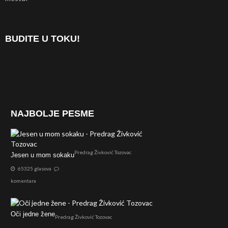
BUDITE U TOKU!
NAJBOLJE PESME
Predrag Živković Tozovac
Jesen u mom sokaku
65325 glasova
komentara
Oči jedne žene
Predrag Živković Tozovac