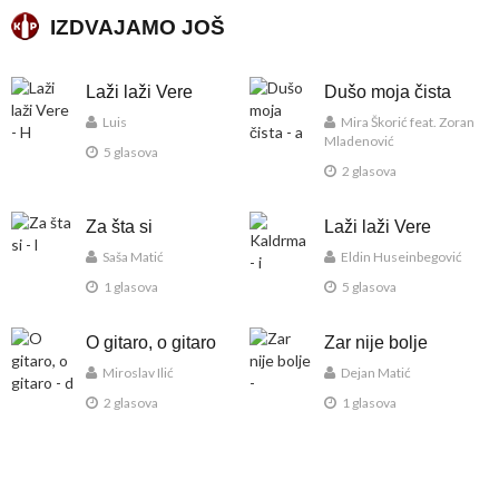
IZDVAJAMO JOŠ
Laži laži Vere
Dušo moja čista
Luis
Mira Škorić feat. Zoran
Mladenović
5 glasova
2 glasova
Za šta si
Laži laži Vere
Saša Matić
Eldin Huseinbegović
1 glasova
5 glasova
O gitaro, o gitaro
Zar nije bolje
Miroslav Ilić
Dejan Matić
2 glasova
1 glasova