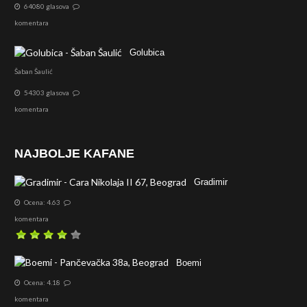
64080 glasova
komentara
Golubica
Šaban Šaulić
54303 glasova
komentara
NAJBOLJE KAFANE
Gradimir
Ocena: 4.63
komentara
Boemi
Ocena: 4.18
komentara