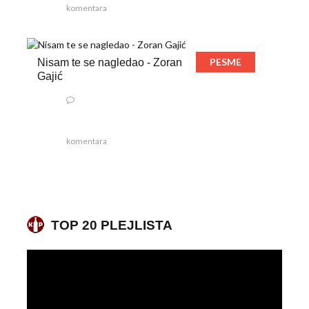
komentara
PESME
Nisam te se nagledao - Zoran
Gajić
komentara
TOP 20 PLEJLISTA