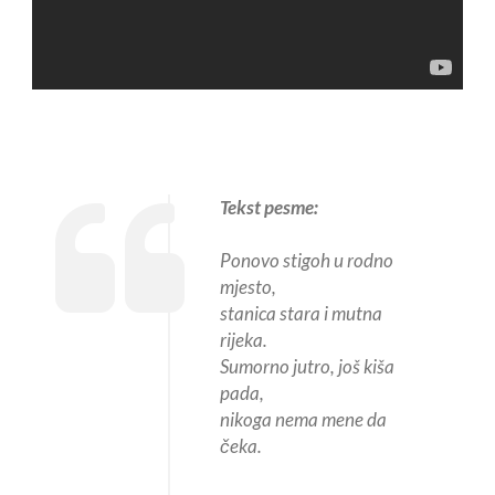
Tekst pesme:
Ponovo stigoh u rodno
mjesto,
stanica stara i mutna
rijeka.
Sumorno jutro, još kiša
pada,
nikoga nema mene da
čeka.