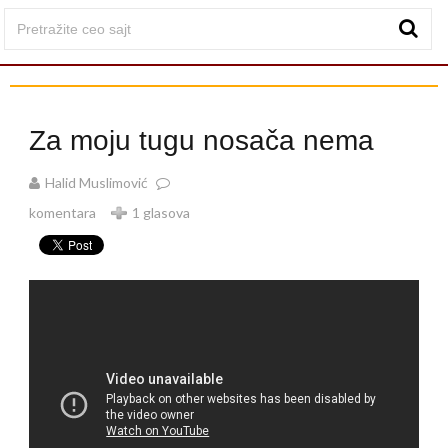
Za moju tugu nosača nema
Halid Muslimović
komentara
1 glasova