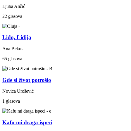
Ljuba Aličić
22 glasova
Lido, Lidija
Ana Bekuta
65 glasova
Gde si život potrošio
Novica Urošević
1 glasova
Kafu mi draga ispeci