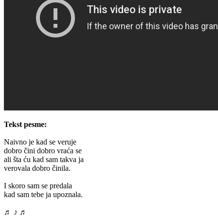
Tekst pesme:
Naivno je kad se veruje
dobro čini dobro vraća se
ali šta ću kad sam takva ja
verovala dobro činila.
I skoro sam se predala
kad sam tebe ja upoznala.
♬ ♪ ♬