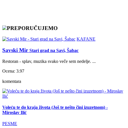
PREPORUČUJEMO
KAFANE
Savski Mir
Stari grad na Savi, Šabac
Restoran - splav, muzika svako veče sem nedelje. ...
Ocena: 3.97
komentara
Voleću te do kraja života (Još te nešto čini izuzetnom) -
Miroslav Ilić
PESME