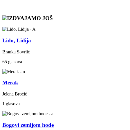
IZDVAJAMO JOŠ
Lido, Lidija
Branka Sovrlić
65 glasova
Merak
Jelena Broćić
1 glasova
Bogovi zemljom hode