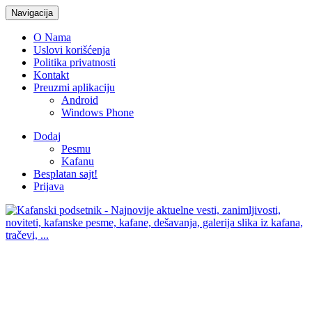
Navigacija
O Nama
Uslovi korišćenja
Politika privatnosti
Kontakt
Preuzmi aplikaciju
Android
Windows Phone
Dodaj
Pesmu
Kafanu
Besplatan sajt!
Prijava