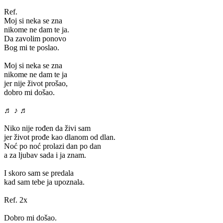
Ref.
Moj si neka se zna
nikome ne dam te ja.
Da zavolim ponovo
Bog mi te poslao.
Moj si neka se zna
nikome ne dam te ja
jer nije život prošao,
dobro mi došao.
♬ ♪ ♬
Niko nije rođen da živi sam
jer život prođe kao dlanom od dlan.
Noć po noć prolazi dan po dan
a za ljubav sada i ja znam.
I skoro sam se predala
kad sam tebe ja upoznala.
Ref. 2x
Dobro mi došao.