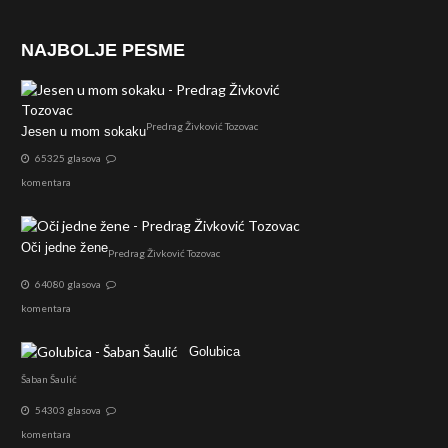
NAJBOLJE PESME
Predrag Živković Tozovac
Jesen u mom sokaku
65325 glasova
komentara
Oči jedne žene
Predrag Živković Tozovac
64080 glasova
komentara
Golubica
Šaban Šaulić
54303 glasova
komentara