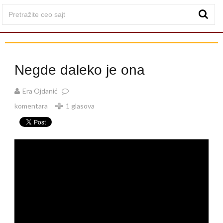
Negde daleko je ona
Era Ojdanić
komentara
1 glasova