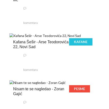
komentara
KAFANE
Kafana Šešir - Arse Teodorovića
22, Novi Sad
komentara
PESME
Nisam te se nagledao - Zoran
Gajić