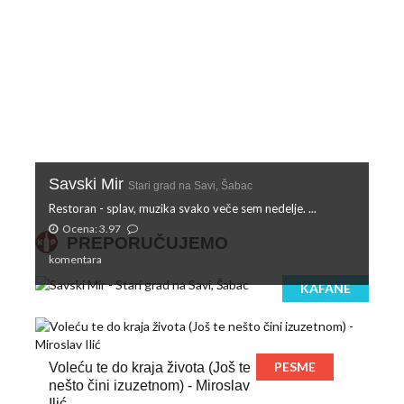
Savski Mir
Stari grad na Savi, Šabac
Restoran - splav, muzika svako veče sem nedelje. ...
Ocena: 3.97
PREPORUČUJEMO
komentara
KAFANE
PESME
Voleću te do kraja života (Još te
nešto čini izuzetnom) - Miroslav
Ilić