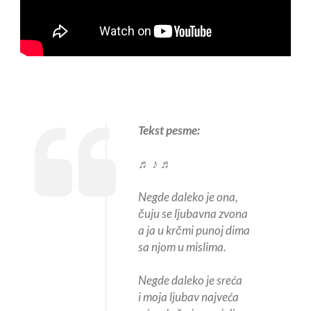
Tekst pesme:
♬ ♪ ♬
Negde daleko je ona,
čuju se ljubavna zvona
a ja u krčmi punoj dima
sa njom u mislima.
Negde daleko je sreća
i moja ljubav najveća