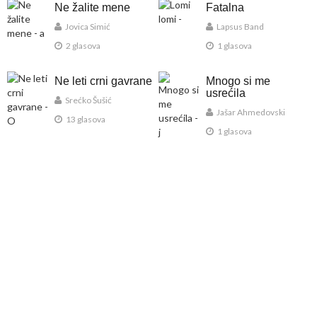
Ne žalite mene
Fatalna
Jovica Simić
Lapsus Band
2 glasova
1 glasova
Ne leti crni gavrane
Mnogo si me
usrećila
Srećko Šušić
Jašar Ahmedovski
13 glasova
1 glasova