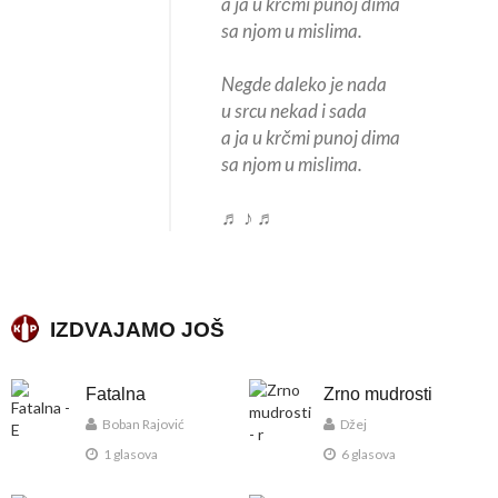
a ja u krčmi punoj dima
sa njom u mislima.
Negde daleko je nada
u srcu nekad i sada
a ja u krčmi punoj dima
sa njom u mislima.
♬ ♪ ♬
IZDVAJAMO JOŠ
Fatalna
Zrno mudrosti
Boban Rajović
Džej
1 glasova
6 glasova