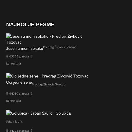
NAJBOLJE PESME
Predrag Živković Tozovac
Jesen u mom sokaku
65325 glasova
komentara
Oči jedne žene
Predrag Živković Tozovac
64080 glasova
komentara
Golubica
Šaban Šaulić
54303 glasova