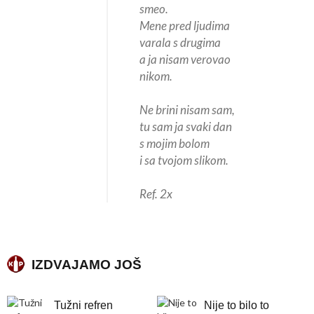
smeo.
Mene pred ljudima
varala s drugima
a ja nisam verovao
nikom.
Ne brini nisam sam,
tu sam ja svaki dan
s mojim bolom
i sa tvojom slikom.
Ref. 2x
IZDVAJAMO JOŠ
Tužni refren
Nije to bilo to