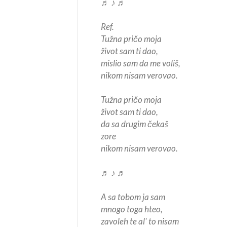
♬ ♪ ♬
Ref.
Tužna pričo moja
život sam ti dao,
mislio sam da me voliš,
nikom nisam verovao.
Tužna pričo moja
život sam ti dao,
da sa drugim čekaš
zore
nikom nisam verovao.
♬ ♪ ♬
A sa tobom ja sam
mnogo toga hteo,
zavoleh te al' to nisam