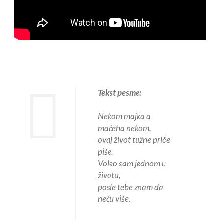
Tekst pesme:
Nekom majka a
maćeha nekom,
ovaj život tužne priče
piše.
Voleo sam jednom u
životu,
posle tebe znam da
neću više.