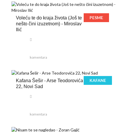
PESME
Voleću te do kraja života (Još te
nešto čini izuzetnom) - Miroslav
Ilić
komentara
KAFANE
Kafana Šešir - Arse Teodorovića
22, Novi Sad
komentara