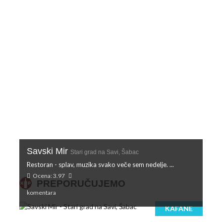
Savski Mir
Stari grad na Savi, Šabac
Restoran - splav, muzika svako veče sem nedelje. ...
Ocena: 3.97
PREPORUČUJEMO
komentara
KAFANE