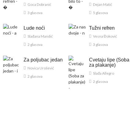
Goca Dobranić
Dejan Matić
3 glasova
5 glasova
Lude noći
Tužni refren
Slađana Mandić
Vesna Đoković
2 glasova
3 glasova
Za poljubac jedan
Cvetaju lipe (Soba
za plakanje)
Novica Urošević
Slađa Allegro
2 glasova
2 glasova