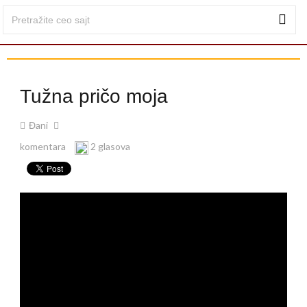
Tužna pričo moja
Đani
komentara
2 glasova