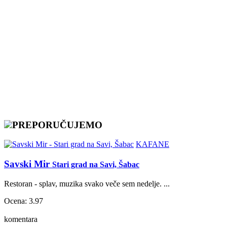
PREPORUČUJEMO
KAFANE
Savski Mir
Stari grad na Savi, Šabac
Restoran - splav, muzika svako veče sem nedelje. ...
Ocena: 3.97
komentara