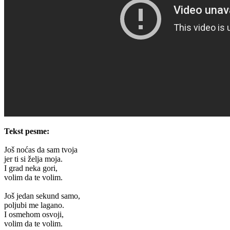
Tekst pesme:
Još noćas da sam tvoja
jer ti si želja moja.
I grad neka gori,
volim da te volim.
Još jedan sekund samo,
poljubi me lagano.
I osmehom osvoji,
volim da te volim.