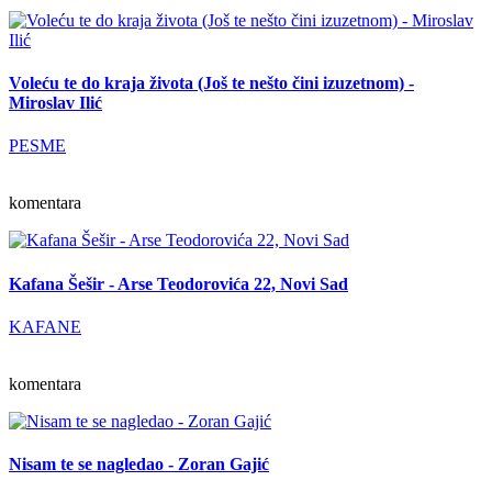
Voleću te do kraja života (Još te nešto čini izuzetnom) -
Miroslav Ilić
PESME
komentara
Kafana Šešir - Arse Teodorovića 22, Novi Sad
KAFANE
komentara
Nisam te se nagledao - Zoran Gajić