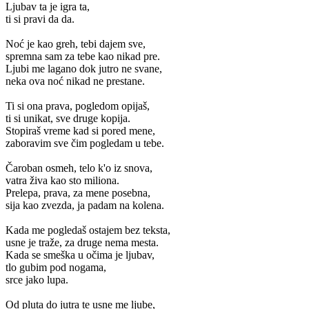
Ljubav ta je igra ta,
ti si pravi da da.
Noć je kao greh, tebi dajem sve,
spremna sam za tebe kao nikad pre.
Ljubi me lagano dok jutro ne svane,
neka ova noć nikad ne prestane.
Ti si ona prava, pogledom opijaš,
ti si unikat, sve druge kopija.
Stopiraš vreme kad si pored mene,
zaboravim sve čim pogledam u tebe.
Čaroban osmeh, telo k'o iz snova,
vatra živa kao sto miliona.
Prelepa, prava, za mene posebna,
sija kao zvezda, ja padam na kolena.
Kada me pogledaš ostajem bez teksta,
usne je traže, za druge nema mesta.
Kada se smeška u očima je ljubav,
tlo gubim pod nogama,
srce jako lupa.
Od pluta do jutra te usne me ljube,