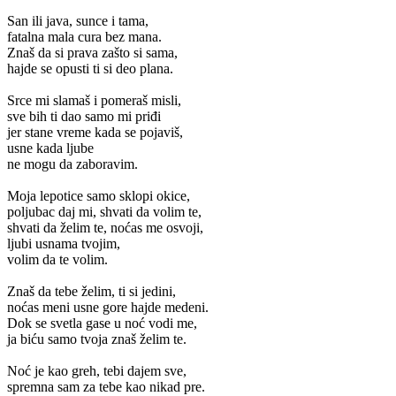
San ili java, sunce i tama,
fatalna mala cura bez mana.
Znaš da si prava zašto si sama,
hajde se opusti ti si deo plana.
Srce mi slamaš i pomeraš misli,
sve bih ti dao samo mi priđi
jer stane vreme kada se pojaviš,
usne kada ljube
ne mogu da zaboravim.
Moja lepotice samo sklopi okice,
poljubac daj mi, shvati da volim te,
shvati da želim te, noćas me osvoji,
ljubi usnama tvojim,
volim da te volim.
Znaš da tebe želim, ti si jedini,
noćas meni usne gore hajde medeni.
Dok se svetla gase u noć vodi me,
ja biću samo tvoja znaš želim te.
Noć je kao greh, tebi dajem sve,
spremna sam za tebe kao nikad pre.