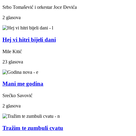
Srbo Tomašević i orkestar Joce Đevića
2 glasova
Hej vi hitri bijeli dani
Mile Kitić
23 glasova
Mani me godina
Srećko Savović
2 glasova
Tražim te zumbuli cvatu