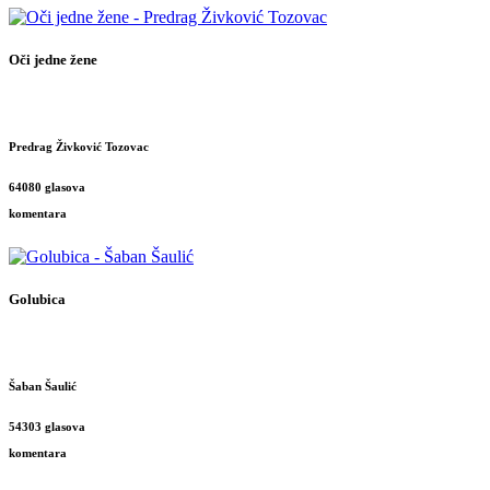
Oči jedne žene
Predrag Živković Tozovac
64080 glasova
komentara
Golubica
Šaban Šaulić
54303 glasova
komentara