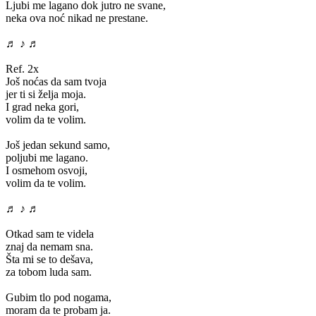
Ljubi me lagano dok jutro ne svane,
neka ova noć nikad ne prestane.
♬ ♪ ♬
Ref. 2x
Još noćas da sam tvoja
jer ti si želja moja.
I grad neka gori,
volim da te volim.
Još jedan sekund samo,
poljubi me lagano.
I osmehom osvoji,
volim da te volim.
♬ ♪ ♬
Otkad sam te videla
znaj da nemam sna.
Šta mi se to dešava,
za tobom luda sam.
Gubim tlo pod nogama,
moram da te probam ja.