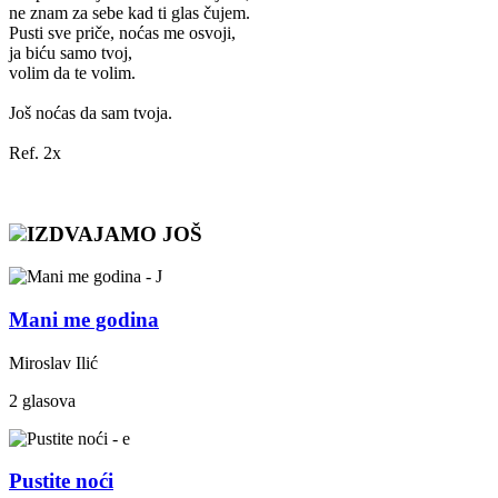
ne znam za sebe kad ti glas čujem.
Pusti sve priče, noćas me osvoji,
ja biću samo tvoj,
volim da te volim.
Još noćas da sam tvoja.
Ref. 2x
IZDVAJAMO JOŠ
Mani me godina
Miroslav Ilić
2 glasova
Pustite noći