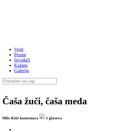
Vesti
Pesme
Izvođači
Kafane
Galerija
Čaša žuči, čaša meda
Mile Kitić
komentara
1 glasova