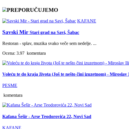
PREPORUČUJEMO
KAFANE
Savski Mir
Stari grad na Savi, Šabac
Restoran - splav, muzika svako veče sem nedelje. ...
Ocena: 3.97
komentara
Voleću te do kraja života (Još te nešto čini izuzetnom) - Miroslav I
PESME
komentara
Kafana Šešir - Arse Teodorovića 22, Novi Sad
KAFANE