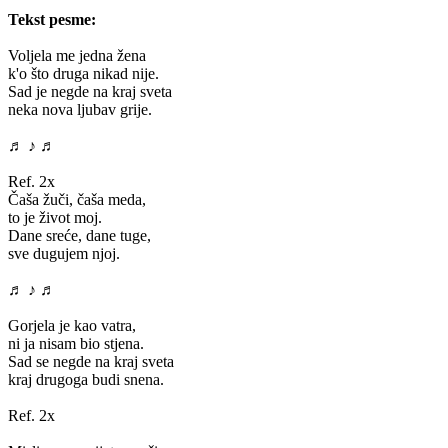
Tekst pesme:
Voljela me jedna žena
k'o što druga nikad nije.
Sad je negde na kraj sveta
neka nova ljubav grije.
♬ ♪ ♬
Ref. 2x
Čaša žuči, čaša meda,
to je život moj.
Dane sreće, dane tuge,
sve dugujem njoj.
♬ ♪ ♬
Gorjela je kao vatra,
ni ja nisam bio stjena.
Sad se negde na kraj sveta
kraj drugoga budi snena.
Ref. 2x