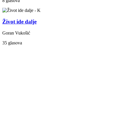
8 glasova
Život ide dalje
Goran Vukošić
35 glasova