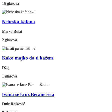
16 glasova
Nebeska kafana
Marko Bulat
2 glasova
Kako majko da ti kažem
Džej
1 glasova
Ivana se kroz Berane šeta
Dule Rajković