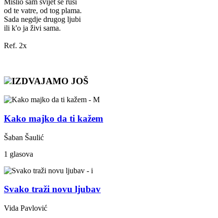
Mislio sam svijet se ruši
od te vatre, od tog plama.
Sada negdje drugog ljubi
ili k'o ja živi sama.
Ref. 2x
IZDVAJAMO JOŠ
Kako majko da ti kažem
Šaban Šaulić
1 glasova
Svako traži novu ljubav
Vida Pavlović