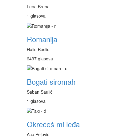
Lepa Brena
1 glasova
Romanija
Halid Bešlić
6497 glasova
Bogati siromah
Šaban Šaulić
1 glasova
Okrećeš mi leđa
Aco Pejović