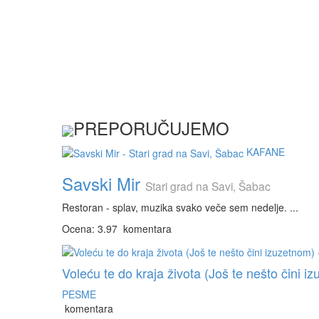
PREPORUČUJEMO
KAFANE
Savski Mir
Stari grad na Savi, Šabac
Restoran - splav, muzika svako veče sem nedelje. ...
Ocena: 3.97
komentara
Voleću te do kraja života (Još te nešto čini iz
PESME
komentara