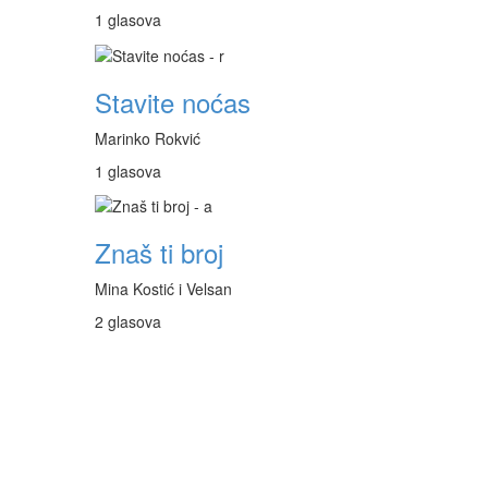
1 glasova
Stavite noćas
Marinko Rokvić
1 glasova
Znaš ti broj
Mina Kostić i Velsan
2 glasova