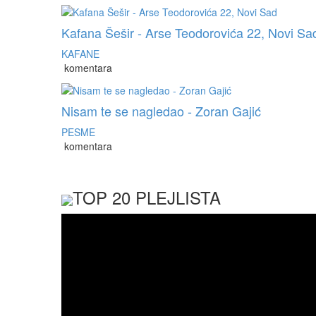
Kafana Šešir - Arse Teodorovića 22, Novi Sa
KAFANE
komentara
Nisam te se nagledao - Zoran Gajić
PESME
komentara
TOP 20 PLEJLISTA