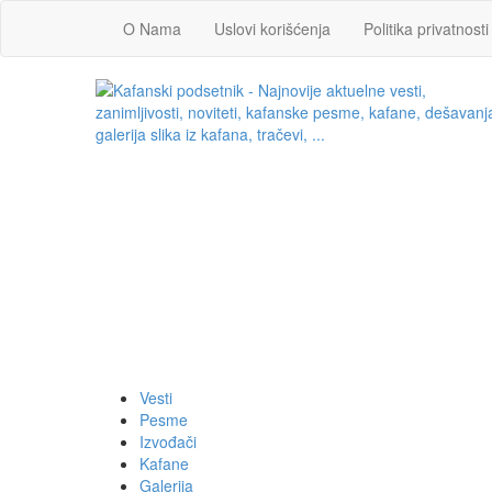
O Nama
Uslovi korišćenja
Politika privatnosti
Vesti
Pesme
Izvođači
Kafane
Galerija