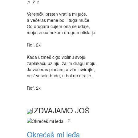
♬ ♪ ♬
Verenički prsten vratila mi juče,
a večeras mene bol i tuga muče.
Od drugara čujem ona se udaje,
moja sreća nekom drugom otišla je.
Ref. 2x
Kada uzmeš cigo violinu svoju,
zaplakaću uz nju, žalim dragu moju.
Ja večeras plaćam, a vi mi svirajte,
nek' veselo bude, u bol ne dirajte.
Ref. 2x
IZDVAJAMO JOŠ
Okrećeš mi leđa