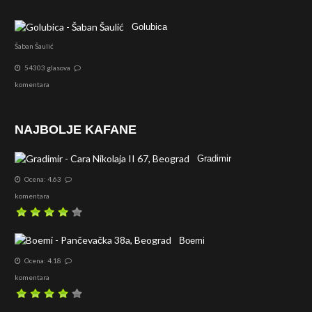
Golubica
Šaban Šaulić
54303 glasova
komentara
NAJBOLJE KAFANE
Gradimir
Ocena: 4.63
komentara
Boemi
Ocena: 4.18
komentara