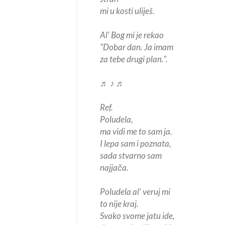
mi u kosti uliješ.
Al' Bog mi je rekao
"Dobar dan. Ja imam
za tebe drugi plan.".
♬ ♪ ♬
Ref.
Poludela,
ma vidi me to sam ja.
I lepa sam i poznata,
sada stvarno sam
najjača.
Poludela al' veruj mi
to nije kraj.
Svako svome jatu ide,