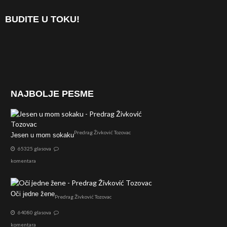
BUDITE U TOKU!
NAJBOLJE PESME
Predrag Živković Tozovac
Jesen u mom sokaku
65325 glasova
komentara
Oči jedne žene
Predrag Živković Tozovac
64080 glasova
komentara