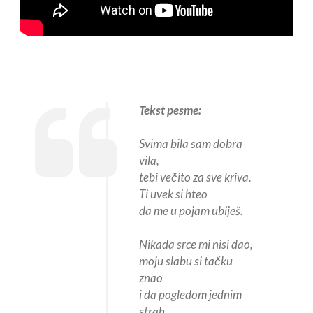
Tekst pesme:
Svima bila sam dobra
vila,
tebi večito za sve kriva.
Ti uvek si hteo
da me u pojam ubiješ.
Nikada srce mi nisi dao,
moju slabu si tačku
znao
i da pogledom jednim
strah