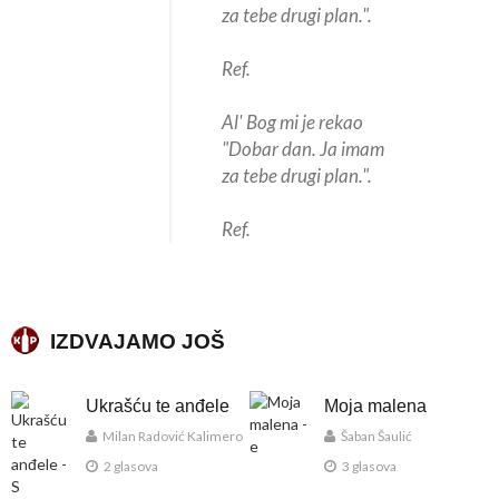
za tebe drugi plan.".
Ref.
Al' Bog mi je rekao
"Dobar dan. Ja imam
za tebe drugi plan.".
Ref.
IZDVAJAMO JOŠ
Ukrašću te anđele
Moja malena
Milan Radović Kalimero
Šaban Šaulić
2 glasova
3 glasova