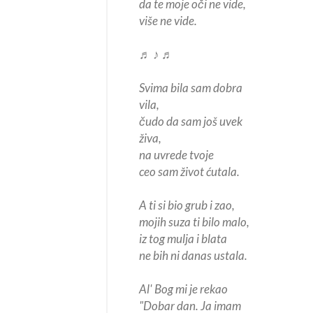
da te moje oči ne vide,
više ne vide.
♬ ♪ ♬
Svima bila sam dobra
vila,
čudo da sam još uvek
živa,
na uvrede tvoje
ceo sam život ćutala.
A ti si bio grub i zao,
mojih suza ti bilo malo,
iz tog mulja i blata
ne bih ni danas ustala.
Al' Bog mi je rekao
"Dobar dan. Ja imam