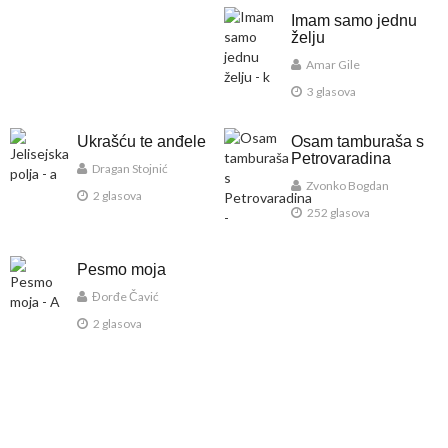
Imam samo jednu
želju
Amar Gile
3 glasova
Ukrašću te anđele
Osam tamburaša s
Petrovaradina
Dragan Stojnić
Zvonko Bogdan
2 glasova
252 glasova
Pesmo moja
Đorđe Čavić
2 glasova