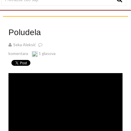
Poludela
Seka Aleksić
komentara
1 glasova