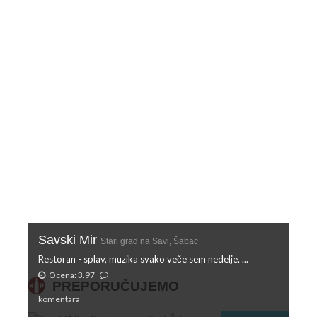
Savski Mir
Stari grad na Savi, Šabac
Restoran - splav, muzika svako veče sem nedelje. ...
Ocena: 3.97
PREPORUČUJEMO
komentara