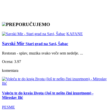
PREPORUČUJEMO
KAFANE
Savski Mir
Stari grad na Savi, Šabac
Restoran - splav, muzika svako veče sem nedelje. ...
Ocena: 3.97
komentara
Voleću te do kraja života (Još te nešto čini izuzetnom) -
Miroslav Ilić
PESME