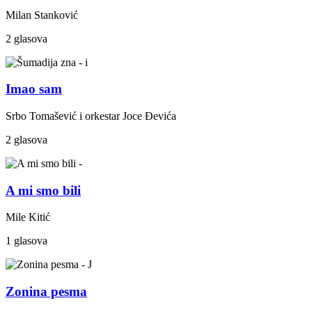
Milan Stanković
2 glasova
Imao sam
Srbo Tomašević i orkestar Joce Đevića
2 glasova
A mi smo bili
Mile Kitić
1 glasova
Zonina pesma