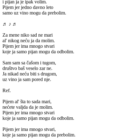
i pijan ja je ipak volim.
Pijem jer jedno davno leto
samo uz vino mogu da prebolim.
♬ ♪ ♬
Za mene niko sad ne mari
al' nikog neću ja da molim.
Pijem jer ima mnogo stvari
koje ja samo pijan mogu da odbolim.
Sam sam sa čašom i tugom,
društvo baš veselo zar ne.
Ja nikad neću biti s drugom,
uz vino ja sam pored nje.
Ref.
Pijem al' šta to sada mari,
nećete valjda da je molim.
Pijem jer ima mnogo stvari
koje ja samo pijan mogu da odbolim.
Pijem jer ima mnogo stvari,
koje ja samo pijan mogu da prebolim.