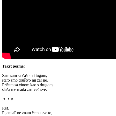
Tekst pesme:
Sam sam sa čašom i tugom,
staro smo društvo mi zar ne.
Pričam sa vinom kao s drugom,
sluša me mada zna već sve.
♬ ♪ ♬
Ref.
Pijem al' ne znam čemu sve to,