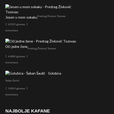
Predrag Živković Tozovac
Jesen u mom sokaku
65325 glasova
komentara
Oči jedne žene
Predrag Živković Tozovac
64080 glasova
komentara
Golubica
Šaban Šaulić
54303 glasova
komentara
NAJBOLJE KAFANE