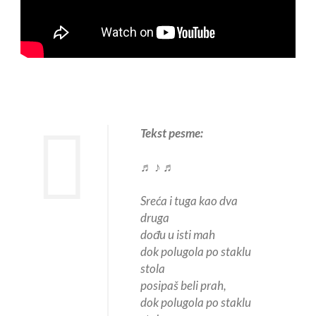
Tekst pesme:
♬ ♪ ♬
Sreća i tuga kao dva
druga
dođu u isti mah
dok polugola po staklu
stola
posipaš beli prah,
dok polugola po staklu