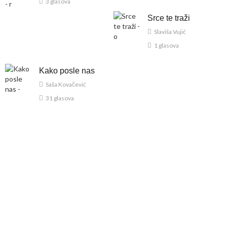
3 glasova
Srce te traži
Slaviša Vujić
1 glasova
Kako posle nas
Saša Kovačević
31 glasova