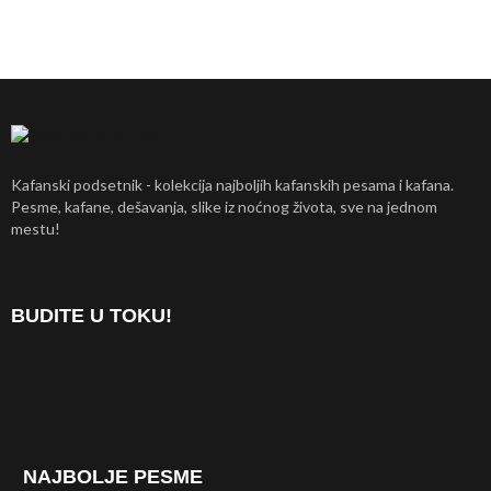
Kafanski podsetnik - kolekcija najboljih kafanskih pesama i kafana.
Pesme, kafane, dešavanja, slike iz noćnog života, sve na jednom
mestu!
BUDITE U TOKU!
NAJBOLJE PESME