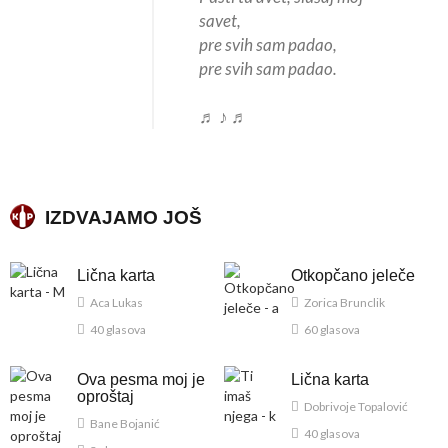
savet,
pre svih sam padao,
pre svih sam padao.
♬ ♪ ♬
IZDVAJAMO JOŠ
Lična karta
Otkopčano jeleče
Aca Lukas
Zorica Brunclik
40 glasova
60 glasova
Ova pesma moj je
Lična karta
oproštaj
Dobrivoje Topalović
Bane Bojanić
40 glasova