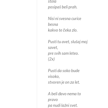
stola
posipaš beli prah.
Nisi ni svesna curice
besna
kakvo te čeka zlo.
Pusti tu avet, slušaj moj
savet,
pre svih sam leteo.
(2x)
Pusti da soko bude
visoko,
stvoren je on za let.
A beli đavo nema to
pravo
pa nudi lažni svet.