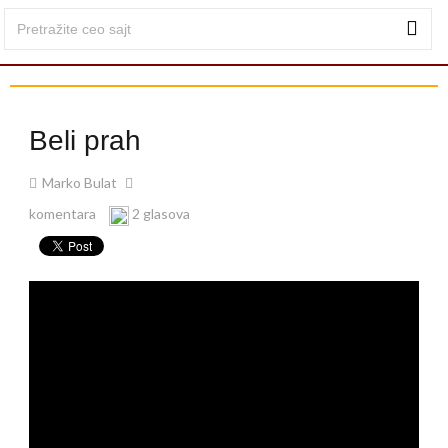
Beli prah
Marko Bulat
komentara
2 glasova