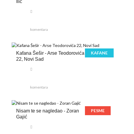
Ilić
komentara
KAFANE
Kafana Šešir - Arse Teodorovića
22, Novi Sad
komentara
PESME
Nisam te se nagledao - Zoran
Gajić