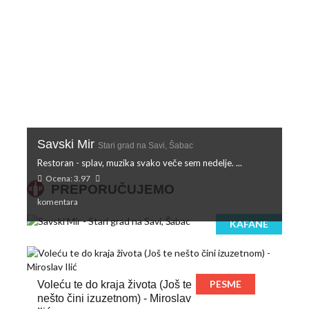
Savski Mir
Stari grad na Savi, Šabac
Restoran - splav, muzika svako veče sem nedelje. ...
Ocena: 3.97
PREPORUČUJEMO
komentara
KAFANE
PESME
Voleću te do kraja života (Još te
nešto čini izuzetnom) - Miroslav