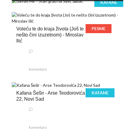
KAFANE
PESME
Voleću te do kraja života (Još te
nešto čini izuzetnom) - Miroslav
Ilić
komentara
KAFANE
Kafana Šešir - Arse Teodorovića
22, Novi Sad
komentara