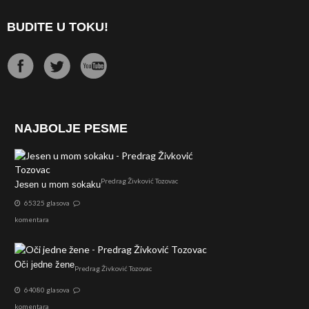
BUDITE U TOKU!
NAJBOLJE PESME
Predrag Živković Tozovac
Jesen u mom sokaku
65325 glasova
komentara
Oči jedne žene
Predrag Živković Tozovac
64080 glasova
komentara