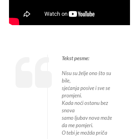
Tekst pesme:
Nisu su želje ono što su
bile,
sjećanja posive i sve se
promjeni.
Kada noći ostanu bez
snova
samo ljubav nova može
da me pomjeri.
O tebi je možda priča