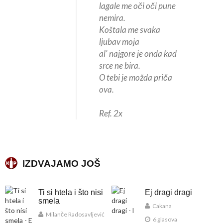
lagale me oči oči pune
nemira.
Koštala me svaka
ljubav moja
al' najgore je onda kad
srce ne bira.
O tebi je možda priča
ova.
Ref. 2x
IZDVAJAMO JOŠ
Ti si htela i što nisi
Ej dragi dragi
smela
Cakana
Milanče Radosavljević
6 glasova