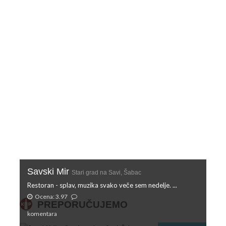
Savski Mir
Stari grad na Savi, Šabac
Restoran - splav, muzika svako veče sem nedelje. ...
Ocena: 3.97
PREPORUČUJEMO
komentara