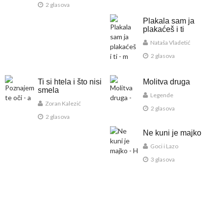
2 glasova
Plakala sam ja
plakaćeš i ti
Nataša Vladetić
2 glasova
Ti si htela i što nisi
Molitva druga
smela
Legende
Zoran Kalezić
2 glasova
2 glasova
Ne kuni je majko
Goci i Lazo
3 glasova