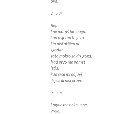
ova.
♬ ♪ ♬
Ref.
I ne moraš biti bogat
kad osjetim to je to.
Da nisi ni lijep ni
zgodan
zato mokro za drugoga.
Kad prvo me pamet
izda,
kad srce mi dojavi
ili jesi ili nisi pravi.
♬ ♪ ♬
Lagale me neke usne
vrele,