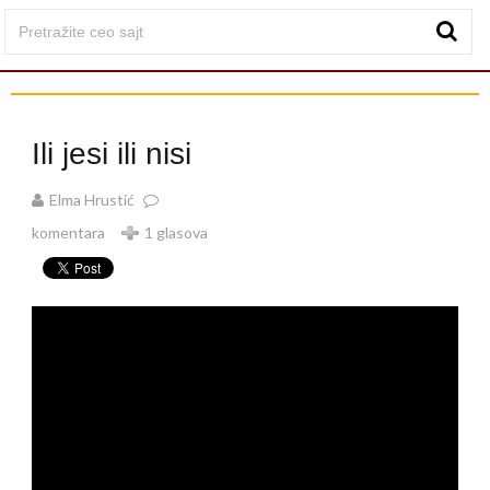
Ili jesi ili nisi
Elma Hrustić
komentara
1 glasova