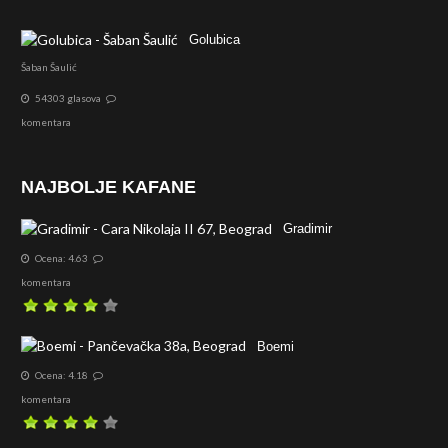
Golubica
Šaban Šaulić
54303 glasova
komentara
NAJBOLJE KAFANE
Gradimir
Ocena: 4.63
komentara
Boemi
Ocena: 4.18
komentara