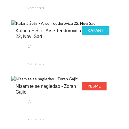
komentara
KAFANE
Kafana Šešir - Arse Teodorovića
22, Novi Sad
komentara
PESME
Nisam te se nagledao - Zoran
Gajić
komentara