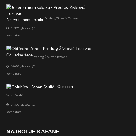
Predrag Živković Tozovac
Jesen u mom sokaku
65325 glasova
komentara
Oči jedne žene
Predrag Živković Tozovac
64080 glasova
komentara
Golubica
Šaban Šaulić
54303 glasova
komentara
NAJBOLJE KAFANE