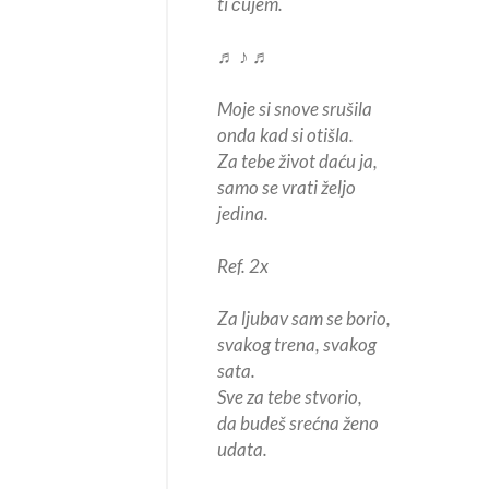
ti čujem.
♬ ♪ ♬
Moje si snove srušila
onda kad si otišla.
Za tebe život daću ja,
samo se vrati željo
jedina.
Ref. 2x
Za ljubav sam se borio,
svakog trena, svakog
sata.
Sve za tebe stvorio,
da budeš srećna ženo
udata.