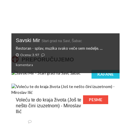
Savski Mir
Stari grad na Savi, Šabac
Restoran - splav, muzika svako veče sem nedelje. ...
Ocena: 3.97
PREPORUČUJEMO
komentara
KAFANE
PESME
Voleću te do kraja života (Još te
nešto čini izuzetnom) - Miroslav
Ilić