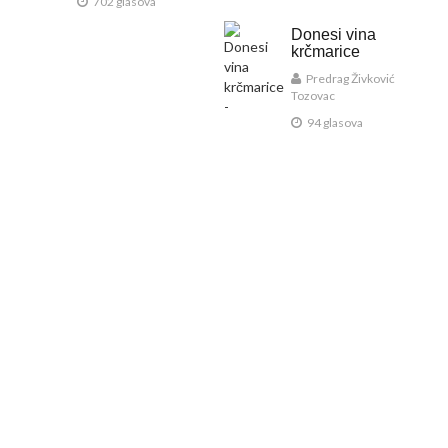
702 glasova
Donesi vina
krčmarice
Predrag Živković
Tozovac
94 glasova