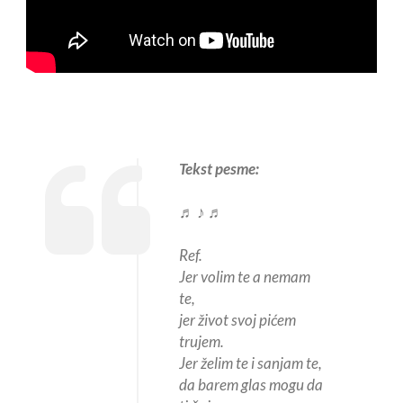
Tekst pesme:
♬ ♪ ♬
Ref.
Jer volim te a nemam
te,
jer život svoj pićem
trujem.
Jer želim te i sanjam te,
da barem glas mogu da