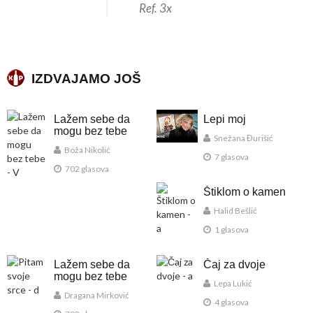
Ref. 3x
IZDVAJAMO JOŠ
Lažem sebe da
Lepi moj
mogu bez tebe
Snežana Đurišić
Boža Nikolić
7 glasova
702 glasova
Štiklom o kamen
Halid Bešlić
1 glasova
Lažem sebe da
Čaj za dvoje
mogu bez tebe
Lepa Lukić
Dragana Mirković
4 glasova