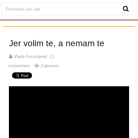
Jer volim te, a nemam te
Vlada Antonijević
komentara
2 glasova