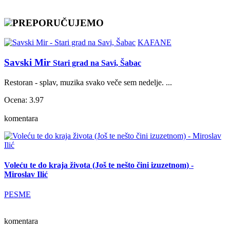
PREPORUČUJEMO
KAFANE
Savski Mir
Stari grad na Savi, Šabac
Restoran - splav, muzika svako veče sem nedelje. ...
Ocena: 3.97
komentara
Voleću te do kraja života (Još te nešto čini izuzetnom) -
Miroslav Ilić
PESME
komentara