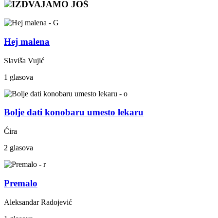
IZDVAJAMO JOŠ
Hej malena
Slaviša Vujić
1 glasova
Bolje dati konobaru umesto lekaru
Ćira
2 glasova
Premalo
Aleksandar Radojević