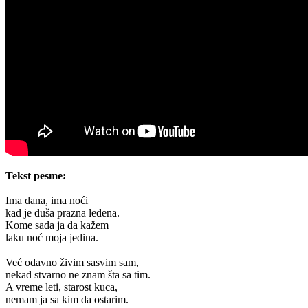
Tekst pesme:
Ima dana, ima noći
kad je duša prazna ledena.
Kome sada ja da kažem
laku noć moja jedina.
Već odavno živim sasvim sam,
nekad stvarno ne znam šta sa tim.
A vreme leti, starost kuca,
nemam ja sa kim da ostarim.