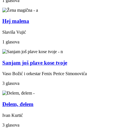
1 glasova
Hej malena
Slaviša Vujić
1 glasova
Sanjam još plave kose tvoje
Vaso Božić i orkestar Fenix Perice Simonovića
3 glasova
Đelem, đelem
Ivan Kurtić
3 glasova