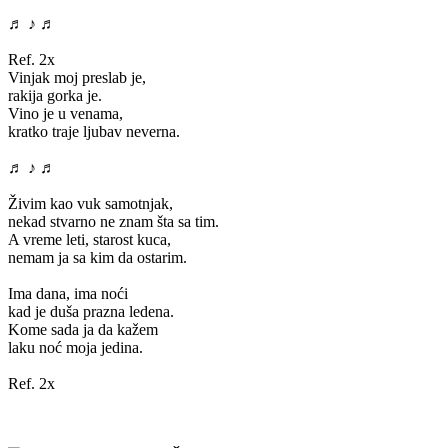
♬ ♪ ♬
Ref. 2x
Vinjak moj preslab je,
rakija gorka je.
Vino je u venama,
kratko traje ljubav neverna.
♬ ♪ ♬
Živim kao vuk samotnjak,
nekad stvarno ne znam šta sa tim.
A vreme leti, starost kuca,
nemam ja sa kim da ostarim.
Ima dana, ima noći
kad je duša prazna ledena.
Kome sada ja da kažem
laku noć moja jedina.
Ref. 2x