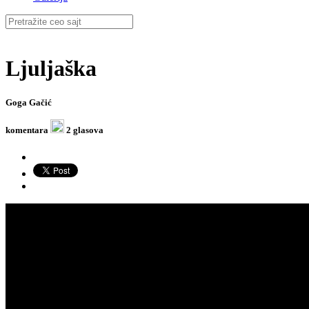
Ljuljaška
Goga Gačić
komentara
2 glasova