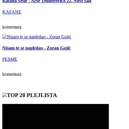
Kafana Šešir - Arse Teodorovića 22, Novi Sad
KAFANE
komentara
Nisam te se nagledao - Zoran Gajić
PESME
komentara
TOP 20 PLEJLISTA