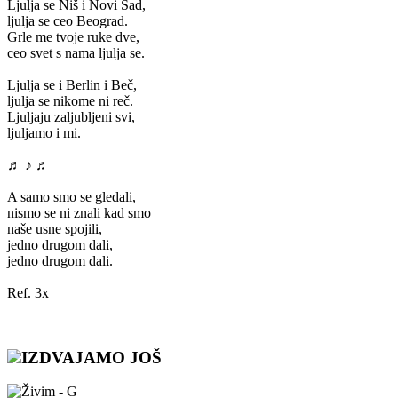
Ljulja se Niš i Novi Sad,
ljulja se ceo Beograd.
Grle me tvoje ruke dve,
ceo svet s nama ljulja se.
Ljulja se i Berlin i Beč,
ljulja se nikome ni reč.
Ljuljaju zaljubljeni svi,
ljuljamo i mi.
♬ ♪ ♬
A samo smo se gledali,
nismo se ni znali kad smo
naše usne spojili,
jedno drugom dali,
jedno drugom dali.
Ref. 3x
IZDVAJAMO JOŠ