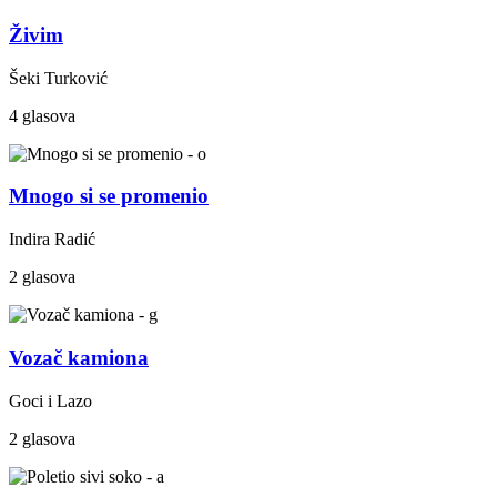
Živim
Šeki Turković
4 glasova
Mnogo si se promenio
Indira Radić
2 glasova
Vozač kamiona
Goci i Lazo
2 glasova