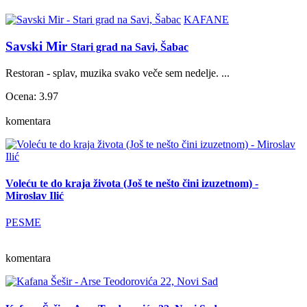
KAFANE
Savski Mir
Stari grad na Savi, Šabac
Restoran - splav, muzika svako veče sem nedelje. ...
Ocena: 3.97
komentara
Voleću te do kraja života (Još te nešto čini izuzetnom) -
Miroslav Ilić
PESME
komentara