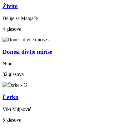
Živim
Delije sa Manjače
4 glasova
Donesi divlje mirise
Nino
32 glasova
Ćerka
Viki Miljković
5 glasova