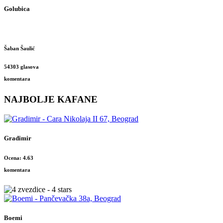
Golubica
Šaban Šaulić
54303 glasova
komentara
NAJBOLJE KAFANE
Gradimir
Ocena: 4.63
komentara
Boemi