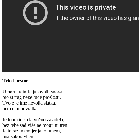
Tekst pesme:
Umorni ratnik ljubavnih snova,
bio si trag neke tuđe prošlosti.
Tvoje je ime nevolja slatka,
nema mi povratka.
Jednom te srela večno zavolela,
bez tebe sad više ne mogu ni tren.
Ja te razumem jer ja to umem,
nisi zaboravljen.