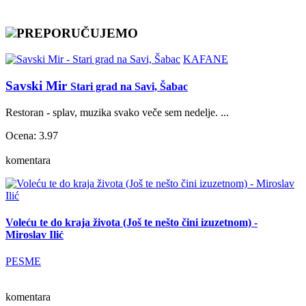
PREPORUČUJEMO
KAFANE
Savski Mir
Stari grad na Savi, Šabac
Restoran - splav, muzika svako veče sem nedelje. ...
Ocena: 3.97
komentara
Voleću te do kraja života (Još te nešto čini izuzetnom) -
Miroslav Ilić
PESME
komentara