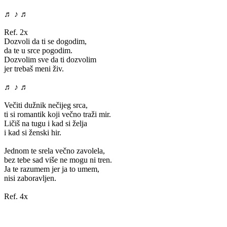
♬ ♪ ♬
Ref. 2x
Dozvoli da ti se dogodim,
da te u srce pogodim.
Dozvolim sve da ti dozvolim
jer trebaš meni živ.
♬ ♪ ♬
Večiti dužnik nečijeg srca,
ti si romantik koji večno traži mir.
Ličiš na tugu i kad si želja
i kad si ženski hir.
Jednom te srela večno zavolela,
bez tebe sad više ne mogu ni tren.
Ja te razumem jer ja to umem,
nisi zaboravljen.
Ref. 4x