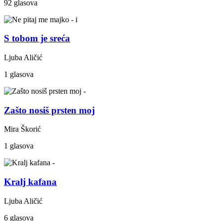
92 glasova
S tobom je sreća
Ljuba Aličić
1 glasova
Zašto nosiš prsten moj
Mira Škorić
1 glasova
Kralj kafana
Ljuba Aličić
6 glasova