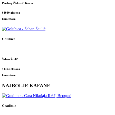
Predrag Živković Tozovac
64080 glasova
komentara
Golubica
Šaban Šaulić
54303 glasova
komentara
NAJBOLJE KAFANE
Gradimir