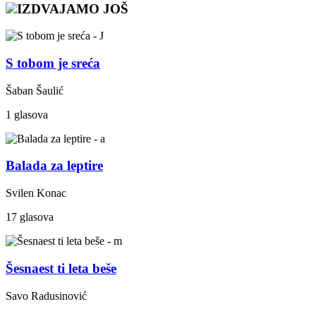
IZDVAJAMO JOŠ
S tobom je sreća
Šaban Šaulić
1 glasova
Balada za leptire
Svilen Konac
17 glasova
Šesnaest ti leta beše
Savo Radusinović