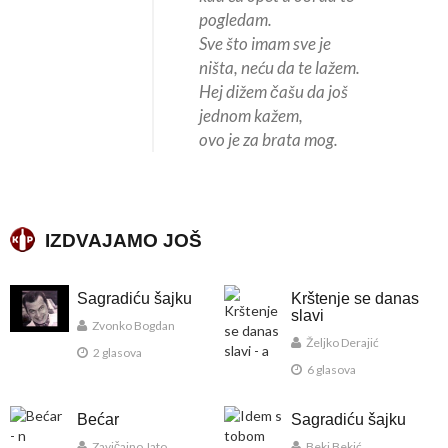
pogledam.
Sve što imam sve je
ništa, neću da te lažem.
Hej dižem čašu da još
jednom kažem,
ovo je za brata mog.
IZDVAJAMO JOŠ
Sagradiću šajku
Krštenje se danas
slavi
Zvonko Bogdan
Željko Derajić
2 glasova
6 glasova
Bećar
Sagradiću šajku
Zavičajno Jato
Beki Bekić