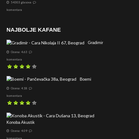
54303 glasova
komentara
NAJBOLJE KAFANE
Gradimir
Ocena: 4.63
komentara
Boemi
Ocena: 4.18
komentara
Konoba Akustik
Ocena: 4.09
komentara