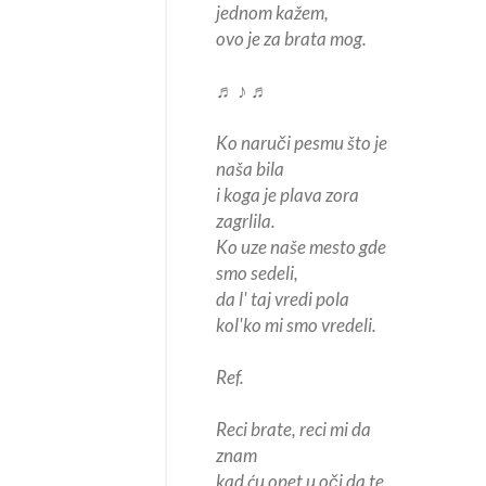
jednom kažem,
ovo je za brata mog.
♬ ♪ ♬
Ko naruči pesmu što je
naša bila
i koga je plava zora
zagrlila.
Ko uze naše mesto gde
smo sedeli,
da l' taj vredi pola
kol'ko mi smo vredeli.
Ref.
Reci brate, reci mi da
znam
kad ću opet u oči da te