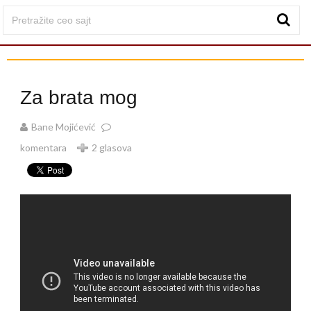
Za brata mog
Bane Mojićević
komentara
2 glasova