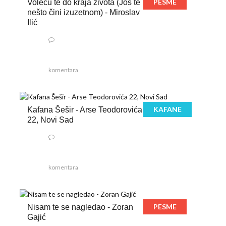
PESME
Voleću te do kraja života (Još te
nešto čini izuzetnom) - Miroslav
Ilić
komentara
KAFANE
Kafana Šešir - Arse Teodorovića
22, Novi Sad
komentara
PESME
Nisam te se nagledao - Zoran
Gajić