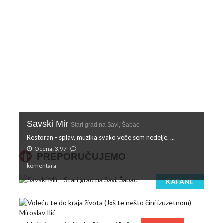
Savski Mir
Stari grad na Savi, Šabac
Restoran - splav, muzika svako veče sem nedelje. ...
Ocena: 3.97
PREPORUČUJEMO
komentara
KAFANE