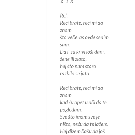
♬ ♪ ♬
Ref.
Reci brate, reci mi da
znam
što večeras ovde sedim
sam.
Da l' su krivi loši dani,
žene ili zlato,
hej što nam staro
razbilo se jato.
Reci brate, reci mi da
znam
kad ću opet u oči da te
pogledam.
Sve što imam sve je
ništa, neću da te lažem.
Hej dižem čašu da još