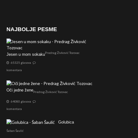
NAJBOLJE PESME
Predrag Živković Tozovac
Jesen u mom sokaku
65325 glasova
komentara
Oči jedne žene
Predrag Živković Tozovac
64080 glasova
komentara
Golubica
Šaban Šaulić