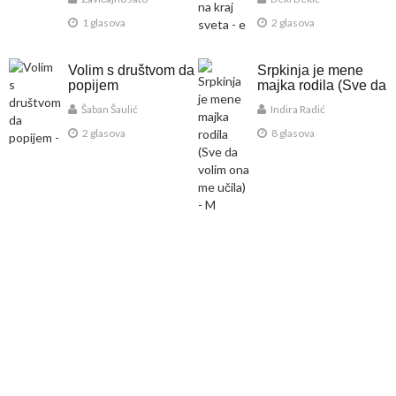
1 glasova
2 glasova
Volim s društvom da
Srpkinja je mene
popijem
majka rodila (Sve da
volim ona me učila)
Šaban Šaulić
Indira Radić
2 glasova
8 glasova