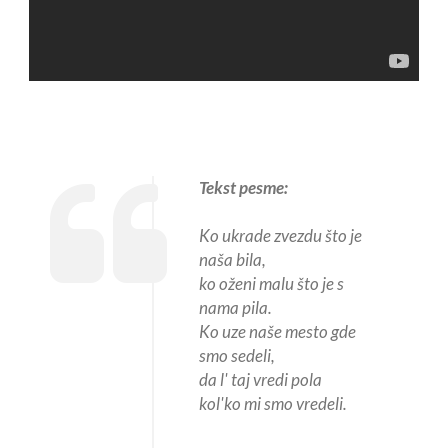
Tekst pesme:
Ko ukrade zvezdu što je
naša bila,
ko oženi malu što je s
nama pila.
Ko uze naše mesto gde
smo sedeli,
da l' taj vredi pola
kol'ko mi smo vredeli.