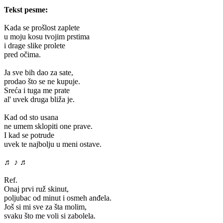
Tekst pesme:
Kada se prošlost zaplete
u moju kosu tvojim prstima
i drage slike prolete
pred očima.
Ja sve bih dao za sate,
prodao što se ne kupuje.
Sreća i tuga me prate
al' uvek druga bliža je.
Kad od sto usana
ne umem sklopiti one prave.
I kad se potrude
uvek te najbolju u meni ostave.
♬ ♪ ♬
Ref.
Onaj prvi ruž skinut,
poljubac od minut i osmeh anđela.
Još si mi sve za šta molim,
svaku što me voli si zabolela.