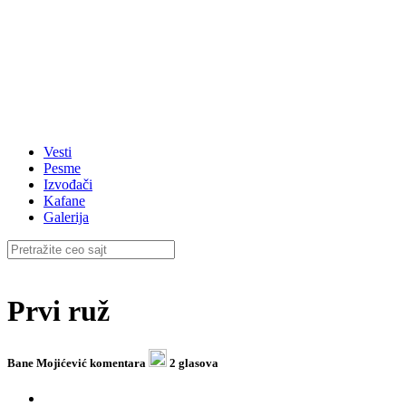
Vesti
Pesme
Izvođači
Kafane
Galerija
Prvi ruž
Bane Mojićević
komentara
2 glasova