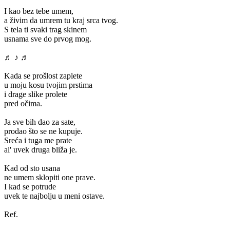
I kao bez tebe umem,
a živim da umrem tu kraj srca tvog.
S tela ti svaki trag skinem
usnama sve do prvog mog.
♬ ♪ ♬
Kada se prošlost zaplete
u moju kosu tvojim prstima
i drage slike prolete
pred očima.
Ja sve bih dao za sate,
prodao što se ne kupuje.
Sreća i tuga me prate
al' uvek druga bliža je.
Kad od sto usana
ne umem sklopiti one prave.
I kad se potrude
uvek te najbolju u meni ostave.
Ref.