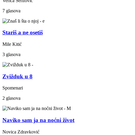
Verica Šerifović
7 glasova
Stariš a ne osetiš
Mile Kitić
3 glasova
Zvižduk u 8
Spomenari
2 glasova
Naviko sam ja na noćni život
Novica Zdravković