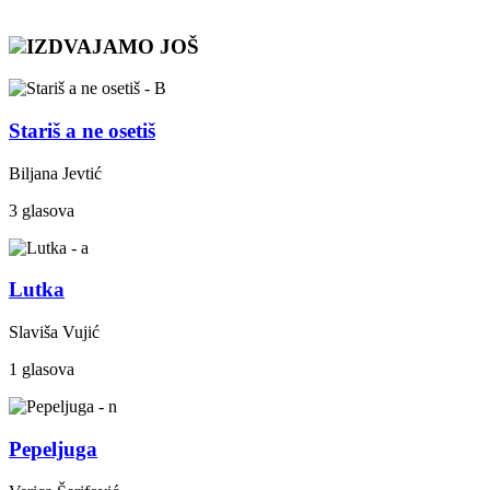
IZDVAJAMO JOŠ
Stariš a ne osetiš
Biljana Jevtić
3 glasova
Lutka
Slaviša Vujić
1 glasova
Pepeljuga