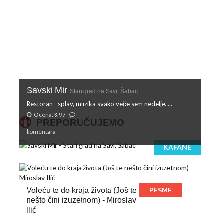
Savski Mir
Stari grad na Savi, Šabac
Restoran - splav, muzika svako veče sem nedelje. ...
Ocena: 3.97
PREPORUČUJEMO
komentara
KAFANE
PESME
Voleću te do kraja života (Još te
nešto čini izuzetnom) - Miroslav
Ilić