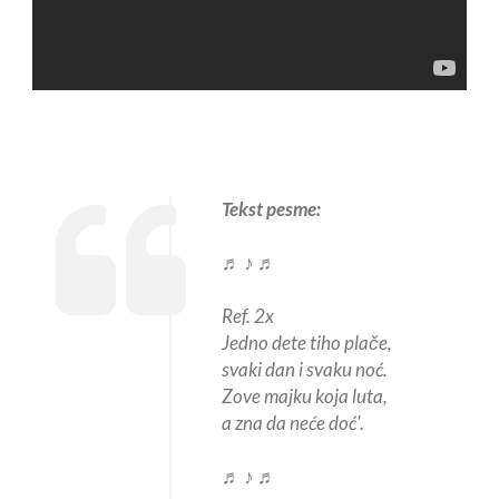
Tekst pesme:
♬ ♪ ♬
Ref. 2x
Jedno dete tiho plače,
svaki dan i svaku noć.
Zove majku koja luta,
a zna da neće doć'.
♬ ♪ ♬