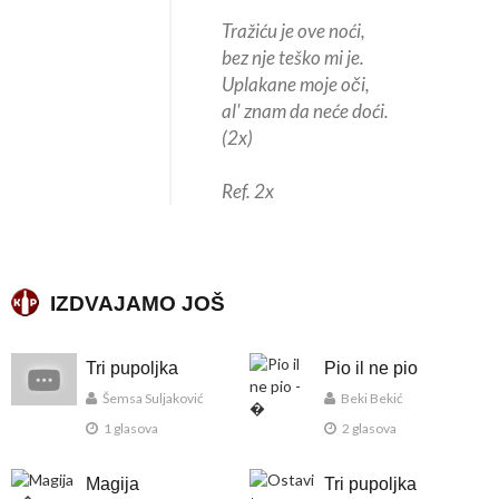
Tražiću je ove noći,
bez nje teško mi je.
Uplakane moje oči,
al' znam da neće doći.
(2x)
Ref. 2x
IZDVAJAMO JOŠ
Tri pupoljka
Pio il ne pio
Šemsa Suljaković
Beki Bekić
1 glasova
2 glasova
Magija
Tri pupoljka