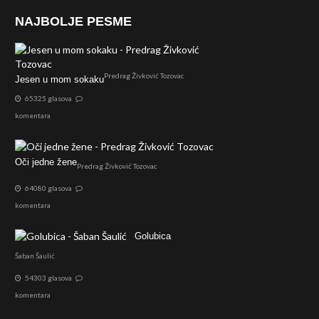
NAJBOLJE PESME
Predrag Živković Tozovac
Jesen u mom sokaku
65325 glasova
komentara
Oči jedne žene
Predrag Živković Tozovac
64080 glasova
komentara
Golubica
Šaban Šaulić
54303 glasova
komentara