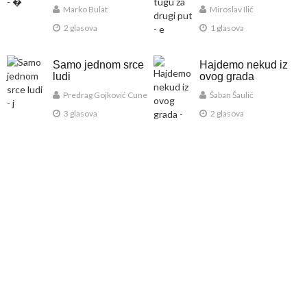
Marko Bulat
Miroslav Ilić
2 glasova
1 glasova
Samo jednom srce
Hajdemo nekud iz
ludi
ovog grada
Predrag Gojković Cune
Šaban Šaulić
3 glasova
2 glasova