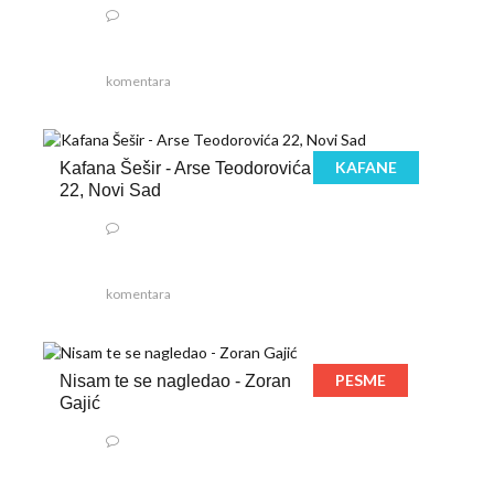
komentara
KAFANE
Kafana Šešir - Arse Teodorovića
22, Novi Sad
komentara
PESME
Nisam te se nagledao - Zoran
Gajić