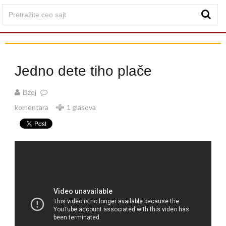
Jedno dete tiho plače
Džej
komentara
1 glasova