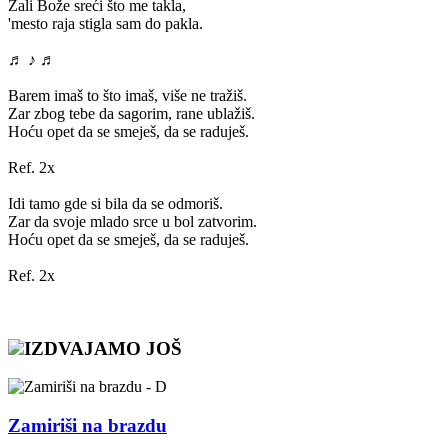
Žali Bože sreći što me takla,
'mesto raja stigla sam do pakla.
♬ ♪ ♬
Barem imaš to što imaš, više ne tražiš.
Zar zbog tebe da sagorim, rane ublažiš.
Hoću opet da se smeješ, da se raduješ.
Ref. 2x
Idi tamo gde si bila da se odmoriš.
Zar da svoje mlado srce u bol zatvorim.
Hoću opet da se smeješ, da se raduješ.
Ref. 2x
IZDVAJAMO JOŠ
Zamiriši na brazdu