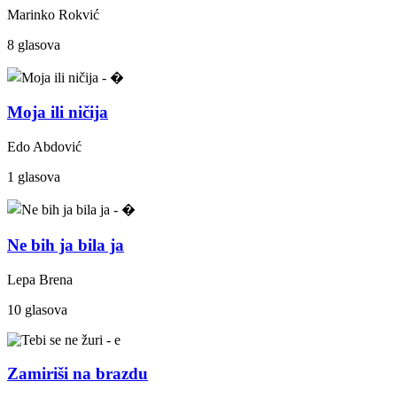
Marinko Rokvić
8 glasova
Moja ili ničija
Edo Abdović
1 glasova
Ne bih ja bila ja
Lepa Brena
10 glasova
Zamiriši na brazdu