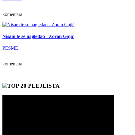
komentara
Nisam te se nagledao - Zoran Gajić
PESME
komentara
TOP 20 PLEJLISTA