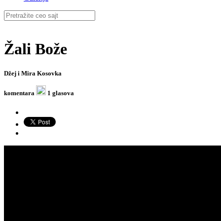
Žali Bože
Džej i Mira Kosovka
komentara
1 glasova