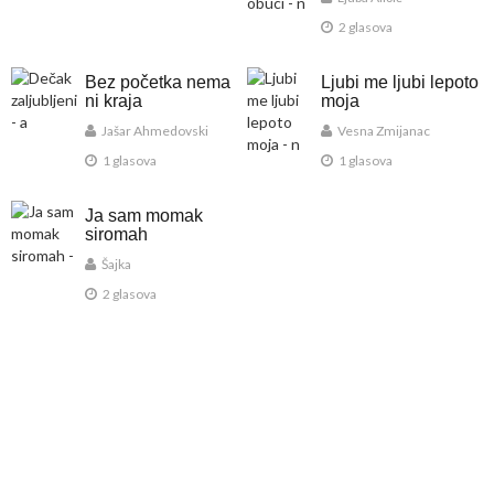
2 glasova
Bez početka nema
Ljubi me ljubi lepoto
ni kraja
moja
Jašar Ahmedovski
Vesna Zmijanac
1 glasova
1 glasova
Ja sam momak
siromah
Šajka
2 glasova