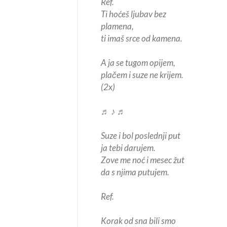
Ref.
Ti hoćeš ljubav bez
plamena,
ti imaš srce od kamena.
A ja se tugom opijem,
plačem i suze ne krijem.
(2x)
♬ ♪ ♬
Suze i bol poslednji put
ja tebi darujem.
Zove me noć i mesec žut
da s njima putujem.
Ref.
Korak od sna bili smo