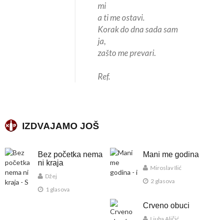
mi
a ti me ostavi.
Korak do dna sada sam
ja,
zašto me prevari.
Ref.
IZDVAJAMO JOŠ
Bez početka nema
Mani me godina
ni kraja
Miroslav Ilić
Džej
2 glasova
1 glasova
Crveno obuci
Ljuba Aličić