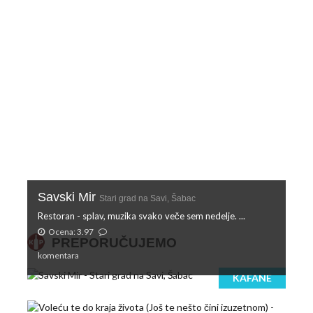
Savski Mir
Stari grad na Savi, Šabac
Restoran - splav, muzika svako veče sem nedelje. ...
Ocena: 3.97
PREPORUČUJEMO
komentara
KAFANE