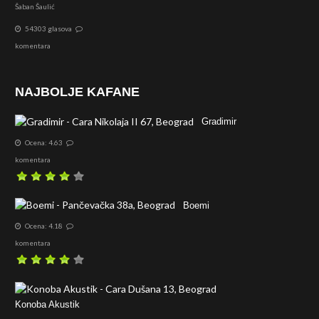
Šaban Šaulić
54303 glasova
komentara
NAJBOLJE KAFANE
Gradimir
Ocena: 4.63
komentara
Boemi
Ocena: 4.18
komentara
Konoba Akustik