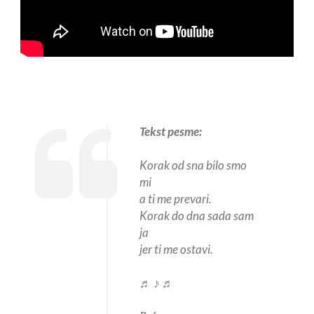
Tekst pesme:
Korak od sna bilo smo
mi
a ti me prevari.
Korak do dna sada sam
ja
jer ti me ostavi.
♬ ♪ ♬