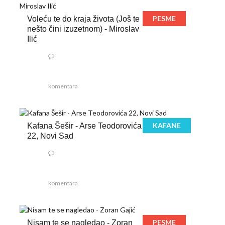
PESME
Voleću te do kraja života (Još te
nešto čini izuzetnom) - Miroslav
Ilić
komentara
KAFANE
Kafana Šešir - Arse Teodorovića
22, Novi Sad
komentara
PESME
Nisam te se nagledao - Zoran