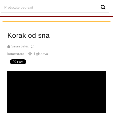
Korak od sna
Sinan Sakić
komentara
1 glasova