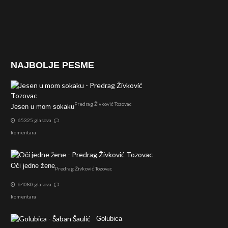
NAJBOLJE PESME
Predrag Živković Tozovac
Jesen u mom sokaku
65325 glasova
komentara
Oči jedne žene
Predrag Živković Tozovac
64080 glasova
komentara
Golubica