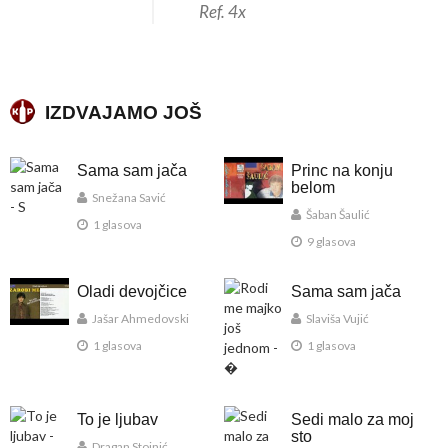
Ref. 4x
IZDVAJAMO JOŠ
Sama sam jača
Princ na konju
belom
Snežana Savić
Šaban Šaulić
1 glasova
9 glasova
Oladi devojčice
Sama sam jača
Jašar Ahmedovski
Slaviša Vujić
1 glasova
1 glasova
To je ljubav
Sedi malo za moj
sto
Dragan Stojnić