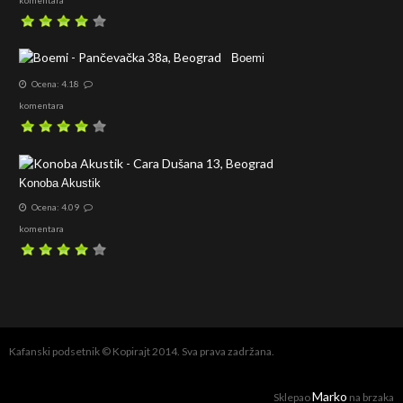
Boemi
Ocena: 4.18
komentara
Konoba Akustik
Ocena: 4.09
komentara
Kafanski podsetnik © Kopirajt 2014. Sva prava zadržana.
Marko
Sklepao
na brzaka