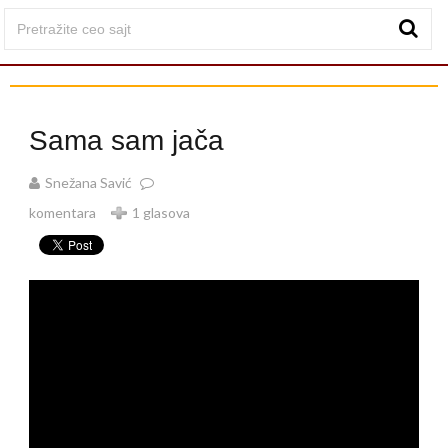
Sama sam jača
Snežana Savić
komentara
1 glasova