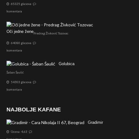
65325 glasova
komentara
Oči jedne žene
Predrag Živković Tozovac
64080 glasova
komentara
Golubica
Šaban Šaulić
54303 glasova
komentara
NAJBOLJE KAFANE
Gradimir
Ocena: 4.63
komentara