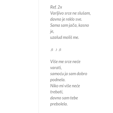
Ref. 2x
Varljivo srce ne slušam,
davno je reklo sve.
Sama sam jača, kasno
je,
uzalud moliš me.
♬ ♪ ♬
Više me srce neće
varati,
samoću ja sam dobro
podnela.
Niko mi više neće
trebati,
davno sam tebe
prebolela.