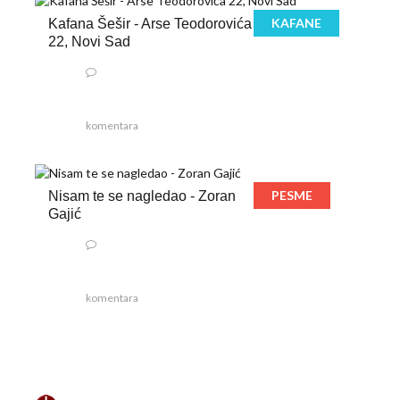
KAFANE
Kafana Šešir - Arse Teodorovića
22, Novi Sad
komentara
PESME
Nisam te se nagledao - Zoran
Gajić
komentara