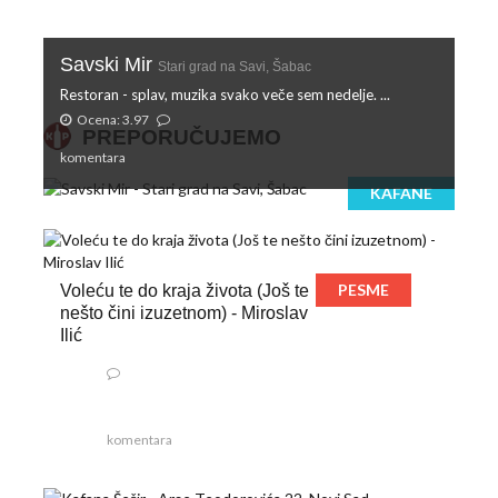
Savski Mir
Stari grad na Savi, Šabac
Restoran - splav, muzika svako veče sem nedelje. ...
Ocena: 3.97
PREPORUČUJEMO
komentara
KAFANE
PESME
Voleću te do kraja života (Još te
nešto čini izuzetnom) - Miroslav
Ilić
komentara