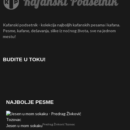
Kafanski podsetnik - kolekcija najboljih kafanskih pesama i kafana.
Pesme, kafane, dešavanja, slike iz noćnog života, sve na jednom
mestu!
BUDITE U TOKU!
NAJBOLJE PESME
Predrag Živković Tozovac
Jesen u mom sokaku