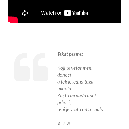
Tekst pesme:
Koji te vetar meni
donosi
a tek je jedna tuga
minula.
Zašto mi nada opet
prkosi,
tebi je vrata odškrinula.
♬ ♪ ♬