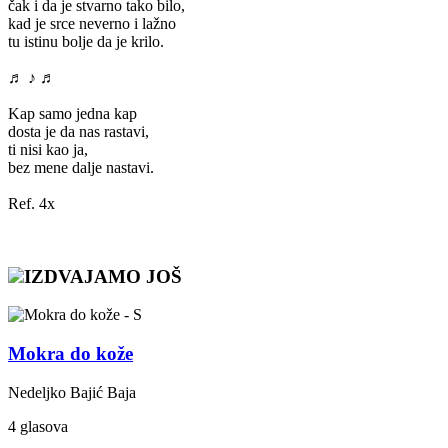
čak i da je stvarno tako bilo,
kad je srce neverno i lažno
tu istinu bolje da je krilo.
♬ ♪ ♬
Kap samo jedna kap
dosta je da nas rastavi,
ti nisi kao ja,
bez mene dalje nastavi.
Ref. 4x
IZDVAJAMO JOŠ
Mokra do kože
Nedeljko Bajić Baja
4 glasova