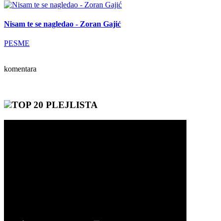
Nisam te se nagledao - Zoran Gajić
PESME
komentara
TOP 20 PLEJLISTA