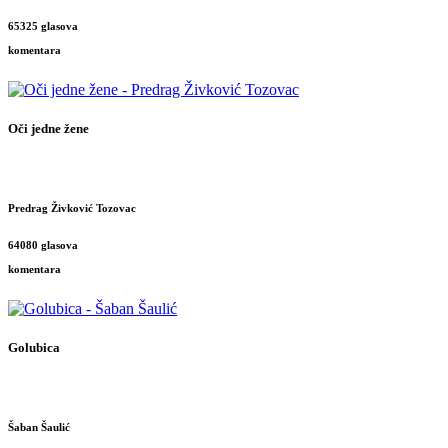
65325 glasova
komentara
Oči jedne žene
Predrag Živković Tozovac
64080 glasova
komentara
Golubica
Šaban Šaulić