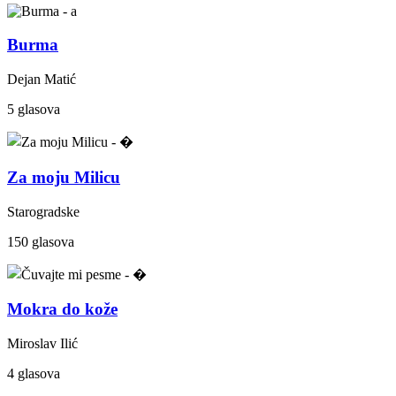
Burma
Dejan Matić
5 glasova
Za moju Milicu
Starogradske
150 glasova
Mokra do kože
Miroslav Ilić
4 glasova