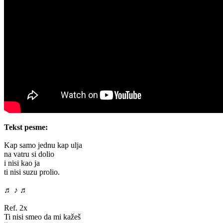
Tekst pesme:
Kap samo jednu kap ulja
na vatru si dolio
i nisi kao ja
ti nisi suzu prolio.
♬ ♪ ♬
Ref. 2x
Ti nisi smeo da mi kažeš