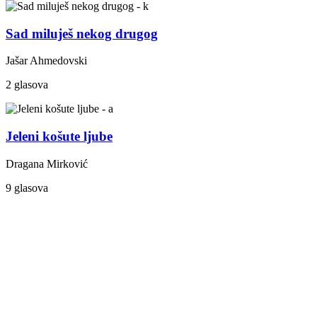
Sad miluješ nekog drugog
Jašar Ahmedovski
2 glasova
Jeleni košute ljube
Dragana Mirković
9 glasova