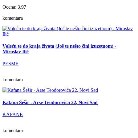
Ocena: 3.97
komentara
Voleću te do kraja života (Još te nešto čini izuzetnom) -
Miroslav Ilić
PESME
komentara
Kafana Šešir - Arse Teodorovića 22, Novi Sad
KAFANE
komentara