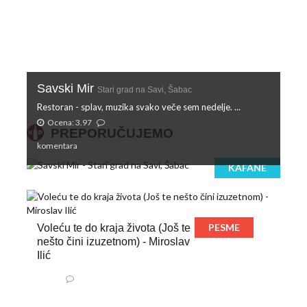
Savski Mir
Stari grad na Savi, Šabac
Restoran - splav, muzika svako veče sem nedelje. ...
Ocena: 3.97
PREPORUČUJEMO
komentara
KAFANE
PESME
Voleću te do kraja života (Još te
nešto čini izuzetnom) - Miroslav
Ilić