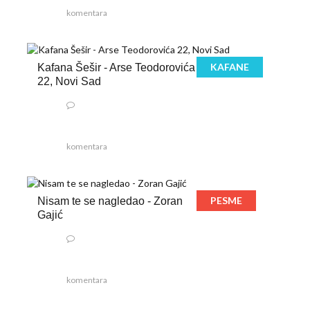
komentara
KAFANE
Kafana Šešir - Arse Teodorovića
22, Novi Sad
komentara
PESME
Nisam te se nagledao - Zoran
Gajić
komentara