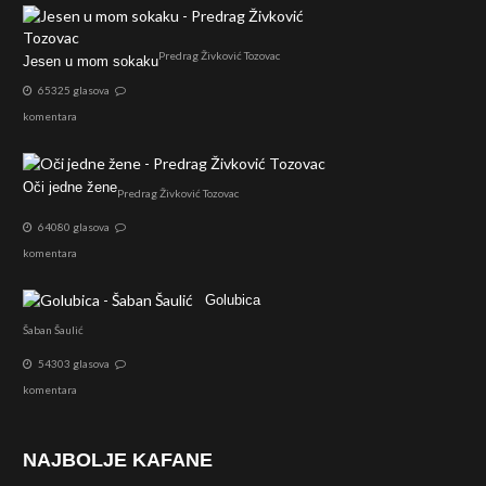
Predrag Živković Tozovac
Jesen u mom sokaku
65325 glasova
komentara
Oči jedne žene
Predrag Živković Tozovac
64080 glasova
komentara
Golubica
Šaban Šaulić
54303 glasova
komentara
NAJBOLJE KAFANE