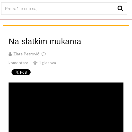
Na slatkim mukama
Zlata Petrović
komentara
1 glasova