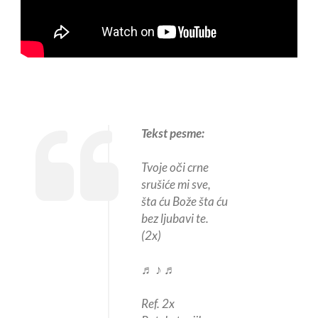
Tekst pesme:
Tvoje oči crne
srušiće mi sve,
šta ću Bože šta ću
bez ljubavi te.
(2x)
♬ ♪ ♬
Ref. 2x