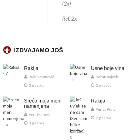
(2x)
Ref. 2x
IZDVAJAMO JOŠ
Rakija
Usne boje vina
Rajo Simonović
Boban Rajović
2 glasova
2 glasova
Srećo moja meni
Rakija
namenjena
Perica Purić
Vera Matović
2 glasova
1 glasova