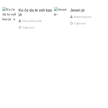
Ko će da te voli kao
Jesen je
ja
Boban Rajović
Zorica Brunclik
3 glasova
2 glasova