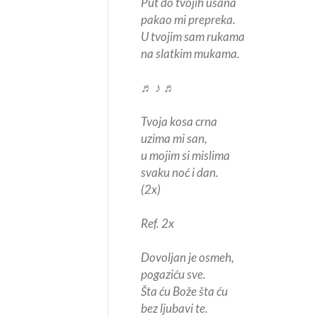
Put do tvojih usana
pakao mi prepreka.
U tvojim sam rukama
na slatkim mukama.
♬ ♪ ♬
Tvoja kosa crna
uzima mi san,
u mojim si mislima
svaku noć i dan.
(2x)
Ref. 2x
Dovoljan je osmeh,
pogaziću sve.
Šta ću Bože šta ću
bez ljubavi te.