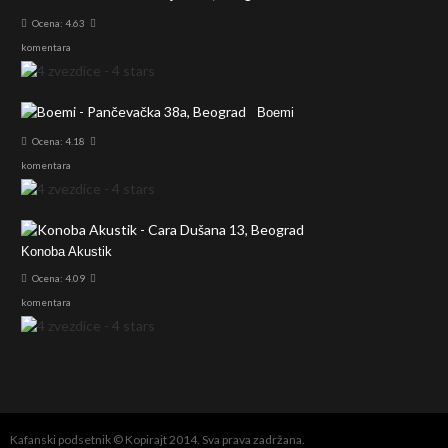
Ocena: 4.63
komentara
Boemi
Ocena: 4.18
komentara
Konoba Akustik
Ocena: 4.09
komentara
Kafanski podsetnik © Kopirajt 2014. Sva prava zadržana.