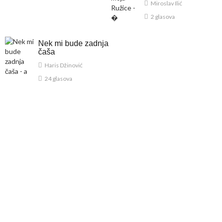
Miroslav Ilić
2 glasova
Nek mi bude zadnja
čaša
Haris Džinović
24 glasova