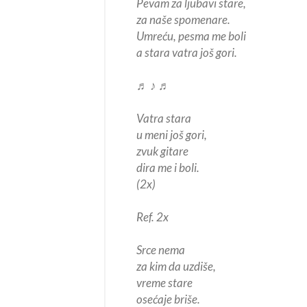
Pevam za ljubavi stare,
za naše spomenare.
Umreću, pesma me boli
a stara vatra još gori.
♬ ♪ ♬
Vatra stara
u meni još gori,
zvuk gitare
dira me i boli.
(2x)
Ref. 2x
Srce nema
za kim da uzdiše,
vreme stare
osećaje briše.