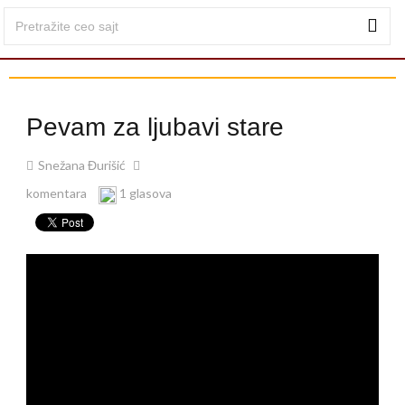
Pevam za ljubavi stare
Snežana Đurišić
komentara
1 glasova