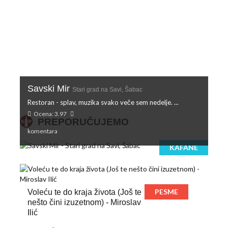
Savski Mir
Stari grad na Savi, Šabac
Restoran - splav, muzika svako veče sem nedelje. ...
Ocena: 3.97
PREPORUČUJEMO
komentara
KAFANE
PESME
Voleću te do kraja života (Još te
nešto čini izuzetnom) - Miroslav
Ilić