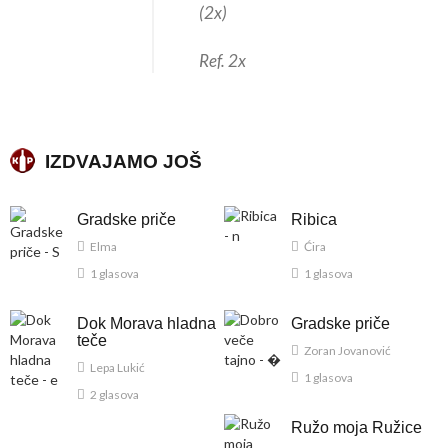
(2x)
Ref. 2x
IZDVAJAMO JOŠ
Gradske priče
Ribica
Elma
Ćira
1 glasova
1 glasova
Dok Morava hladna
Gradske priče
teče
Zoran Jovanović
Lepa Lukić
1 glasova
2 glasova
Ružo moja Ružice