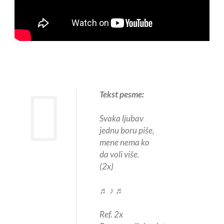
Tekst pesme:
Svaka ljubav
jednu boru piše,
mene nema ko
da voli više.
(2x)
♬ ♪ ♬
Ref. 2x