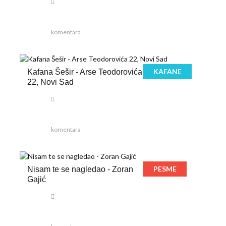
komentara
KAFANE
Kafana Šešir - Arse Teodorovića
22, Novi Sad
komentara
PESME
Nisam te se nagledao - Zoran
Gajić