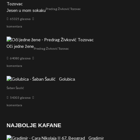
Predrag Živković Tozovac
Jesen u mom sokaku
65325 glasova
komentara
Oči jedne žene
Predrag Živković Tozovac
64080 glasova
komentara
Golubica
Šaban Šaulić
54303 glasova
komentara
NAJBOLJE KAFANE
Gradimir