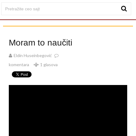
Moram to naučiti
Eldin Huseinbegović
komentara
1 glasova