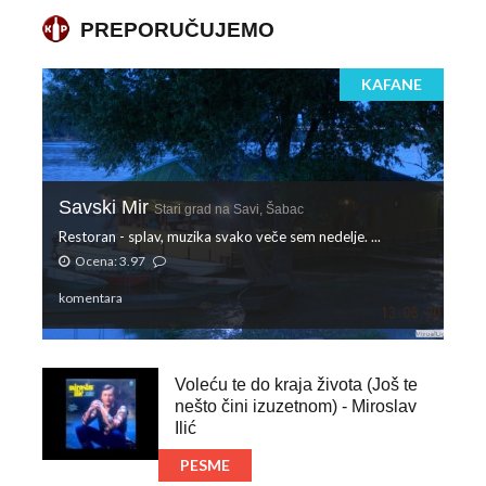
PREPORUČUJEMO
KAFANE
Savski Mir
Stari grad na Savi, Šabac
Restoran - splav, muzika svako veče sem nedelje. ...
Ocena: 3.97
komentara
Voleću te do kraja života (Još te
nešto čini izuzetnom) - Miroslav
Ilić
PESME