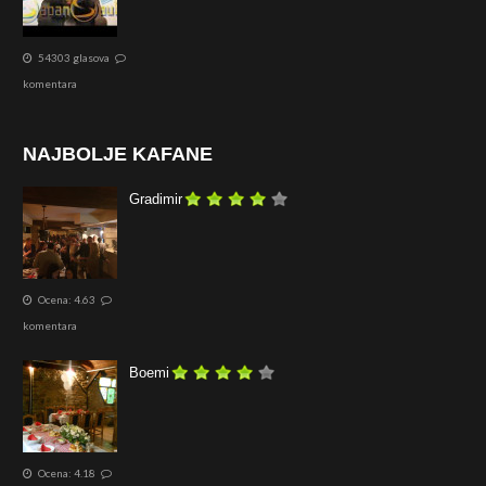
54303 glasova
komentara
NAJBOLJE KAFANE
Gradimir
Ocena: 4.63
komentara
Boemi
Ocena: 4.18