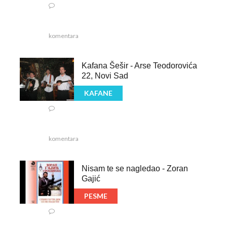
komentara
Kafana Šešir - Arse Teodorovića
22, Novi Sad
KAFANE
komentara
Nisam te se nagledao - Zoran
Gajić
PESME