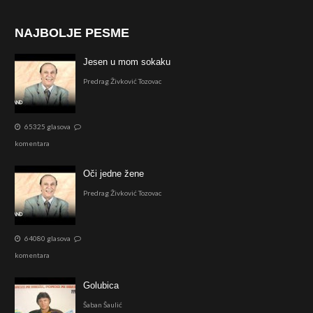
NAJBOLJE PESME
Jesen u mom sokaku
Predrag Živković Tozovac
65325 glasova
komentara
Oči jedne žene
Predrag Živković Tozovac
64080 glasova
komentara
Golubica
Šaban Šaulić