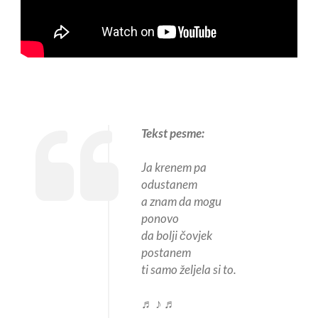
Tekst pesme:
Ja krenem pa
odustanem
a znam da mogu
ponovo
da bolji čovjek
postanem
ti samo željela si to.
♬ ♪ ♬