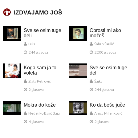
IZDVAJAMO JOŠ
Sve se osim tuge
Oprosti mi ako
deli
možeš
Luis
Šaban Šaulić
244 glasova
2200 glasova
Koga sam ja to
Sve se osim tuge
volela
deli
Zlata Petrović
Šajka
2 glasova
244 glasova
Mokra do kože
Ko da beše juče
Nedeljko Bajić Baja
Anica Milenković
4 glasova
2 glasova