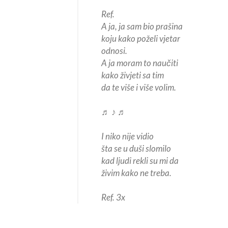
Ref.
A ja, ja sam bio prašina
koju kako poželi vjetar
odnosi.
A ja moram to naučiti
kako živjeti sa tim
da te više i više volim.
♬ ♪ ♬
I niko nije vidio
šta se u duši slomilo
kad ljudi rekli su mi da
živim kako ne treba.
Ref. 3x