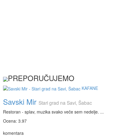
PREPORUČUJEMO
KAFANE
Savski Mir
Stari grad na Savi, Šabac
Restoran - splav, muzika svako veče sem nedelje. ...
Ocena: 3.97
komentara