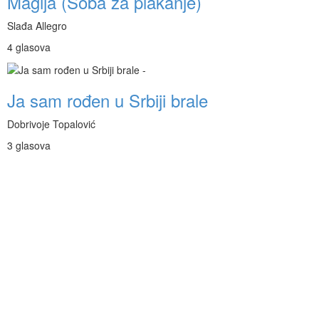
Magija (Soba za plakanje)
Slađa Allegro
4 glasova
Ja sam rođen u Srbiji brale
Dobrivoje Topalović
3 glasova