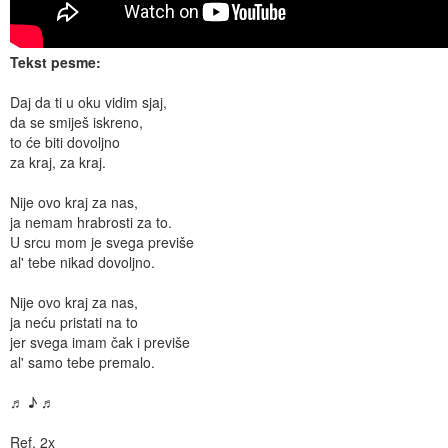
Tekst pesme:
Daj da ti u oku vidim sjaj,
da se smiješ iskreno,
to će biti dovoljno
za kraj, za kraj.
Nije ovo kraj za nas,
ja nemam hrabrosti za to.
U srcu mom je svega previše
al' tebe nikad dovoljno.
Nije ovo kraj za nas,
ja neću pristati na to
jer svega imam čak i previše
al' samo tebe premalo.
♬ ♪ ♬
Ref. 2x