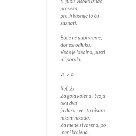
ti ljubiš visoko iznad
proseka,
pre ili kasnije to ću
saznati.
Bolje ne gubi vreme,
donesi odluku.
Veče je idealno, pusti
mi poruku.
♬ ♪ ♬
Ref. 2x
Za gola kolena i tvoja
oka dva
ja daću sve što nisam
nikom nikada.
Za mene stvorena, po
meni krojena,