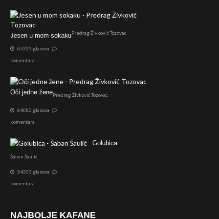
Predrag Živković Tozovac
Jesen u mom sokaku
65325 glasova
komentara
Oči jedne žene
Predrag Živković Tozovac
64080 glasova
komentara
Golubica
Šaban Šaulić
54303 glasova
komentara
NAJBOLJE KAFANE