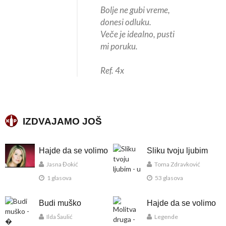
Bolje ne gubi vreme,
donesi odluku.
Veče je idealno, pusti
mi poruku.
Ref. 4x
IZDVAJAMO JOŠ
Hajde da se volimo
Sliku tvoju ljubim
Jasna Đokić
Toma Zdravković
1 glasova
53 glasova
Budi muško
Hajde da se volimo
Ilda Šaulić
Legende