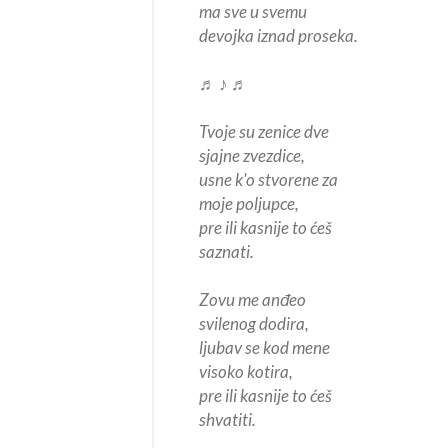
ma sve u svemu
devojka iznad proseka.
♬ ♪ ♬
Tvoje su zenice dve
sjajne zvezdice,
usne k'o stvorene za
moje poljupce,
pre ili kasnije to ćeš
saznati.
Zovu me anđeo
svilenog dodira,
ljubav se kod mene
visoko kotira,
pre ili kasnije to ćeš
shvatiti.