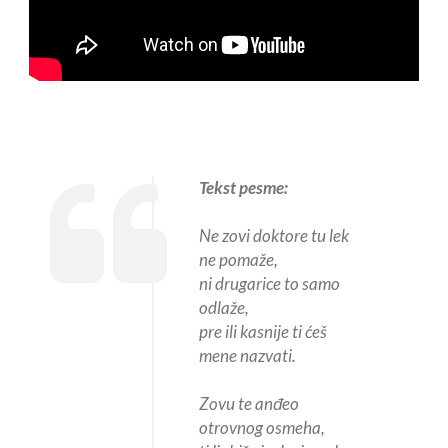
Tekst pesme:
Ne zovi doktore tu lek
ne pomaže,
ni drugarice to samo
odlaže,
pre ili kasnije ti ćeš
mene nazvati.
Zovu te anđeo
otrovnog osmeha,