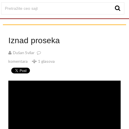
Iznad proseka
Dušan Svilar
komentara
1 glasova