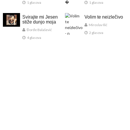
1 glasova
1 glasova
Svirajte mi Jesen
Volim te neizlečivo
stiže dunjo moja
Miroslav Ilić
Đorđe Balašević
2 glasova
4 glasova