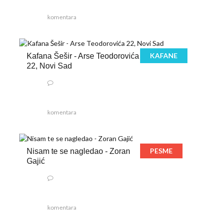
komentara
KAFANE
Kafana Šešir - Arse Teodorovića
22, Novi Sad
komentara
PESME
Nisam te se nagledao - Zoran
Gajić
komentara