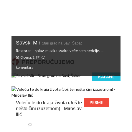
Savski Mir
Stari grad na Savi, Šabac
Restoran - splav, muzika svako veče sem nedelje. ...
Ocena: 3.97
PREPORUČUJEMO
komentara
KAFANE
PESME
Voleću te do kraja života (Još te
nešto čini izuzetnom) - Miroslav
Ilić