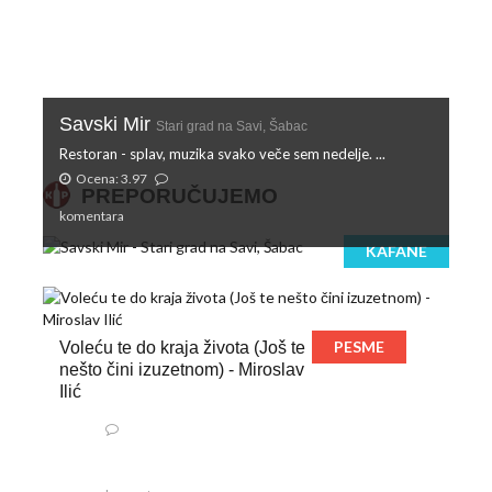
Savski Mir
Stari grad na Savi, Šabac
Restoran - splav, muzika svako veče sem nedelje. ...
Ocena: 3.97
PREPORUČUJEMO
komentara
KAFANE
PESME
Voleću te do kraja života (Još te
nešto čini izuzetnom) - Miroslav
Ilić