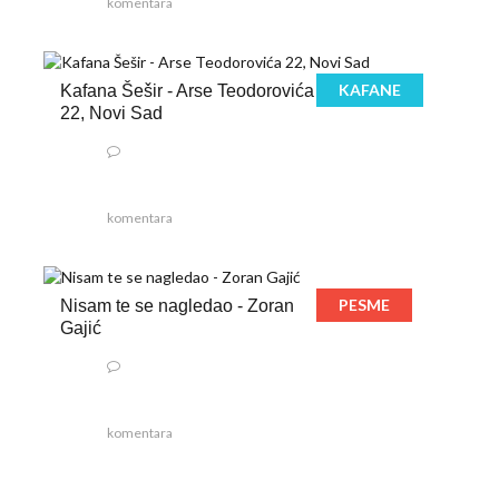
komentara
KAFANE
Kafana Šešir - Arse Teodorovića
22, Novi Sad
komentara
PESME
Nisam te se nagledao - Zoran
Gajić
komentara