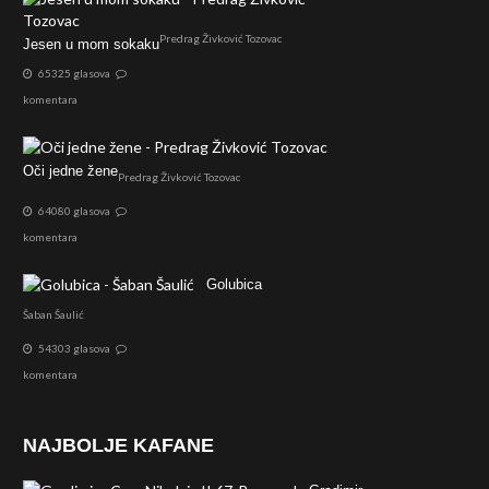
Predrag Živković Tozovac
Jesen u mom sokaku
65325 glasova
komentara
Oči jedne žene
Predrag Živković Tozovac
64080 glasova
komentara
Golubica
Šaban Šaulić
54303 glasova
komentara
NAJBOLJE KAFANE