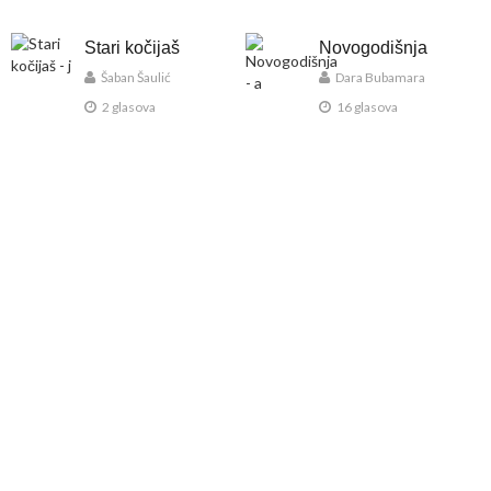
Stari kočijaš
Novogodišnja
Šaban Šaulić
Dara Bubamara
2 glasova
16 glasova