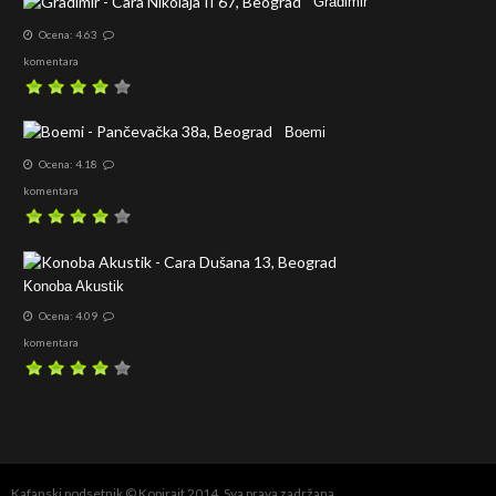
Gradimir
Ocena: 4.63
komentara
Boemi
Ocena: 4.18
komentara
Konoba Akustik
Ocena: 4.09
komentara
Kafanski podsetnik © Kopirajt 2014. Sva prava zadržana.