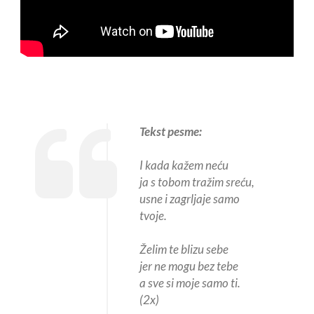
Tekst pesme:
I kada kažem neću
ja s tobom tražim sreću,
usne i zagrljaje samo
tvoje.
Želim te blizu sebe
jer ne mogu bez tebe
a sve si moje samo ti.
(2x)