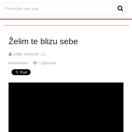
Želim te blizu sebe
Lidija Janković
komentara
1 glasova