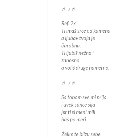
♬ ♪ ♬
Ref. 2x
Ti imaš srce od kamena
a ljubav tvoja je
čarobna.
Ti ljubiš nežno i
zanosno
a voliš druge namerno.
♬ ♪ ♬
Sa tobom sve mi prija
i uvek sunce sija
jer ti si meni mili
baš po meri.
Želim te blizu sebe