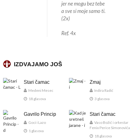
jer ne mogu bez tebe
a sve si moje samo ti.
(2x)
Ref. 4x
IZDVAJAMO JOŠ
Stari čamac
Zmaj
Medeni Mesec
Indira Radić
18 glasova
3 glasova
Gavrilo Princip
Stari čamac
Goci i Lazo
Vaso Božić i orkestar
Fenix Perice Simonovića
1 glasova
18 glasova