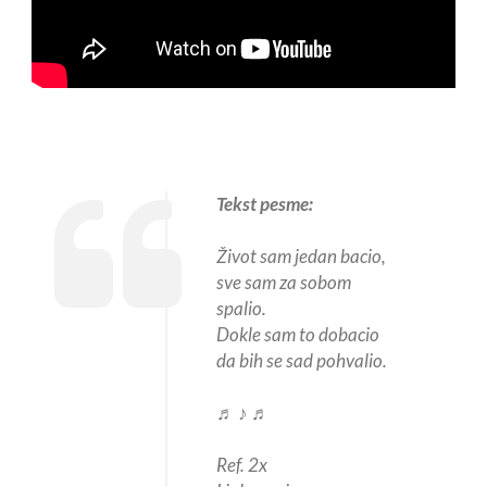
Tekst pesme:
Život sam jedan bacio,
sve sam za sobom
spalio.
Dokle sam to dobacio
da bih se sad pohvalio.
♬ ♪ ♬
Ref. 2x