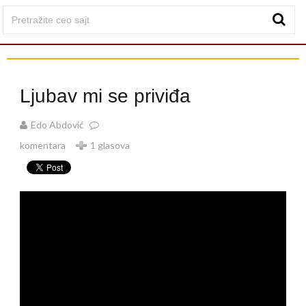
Ljubav mi se priviđa
Edo Abdović
komentara
1 glasova