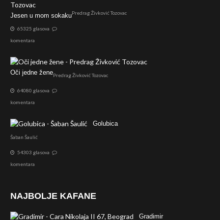
Predrag Živković Tozovac
Jesen u mom sokaku
65325 glasova
komentara
Oči jedne žene
Predrag Živković Tozovac
64080 glasova
komentara
Golubica
Šaban Šaulić
54303 glasova
komentara
NAJBOLJE KAFANE
Gradimir