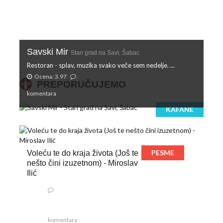
Savski Mir
Stari grad na Savi, Šabac
Restoran - splav, muzika svako veče sem nedelje. ...
Ocena: 3.97
PREPORUČUJEMO
komentara
KAFANE
PESME
Voleću te do kraja života (Još te
nešto čini izuzetnom) - Miroslav
Ilić
komentara