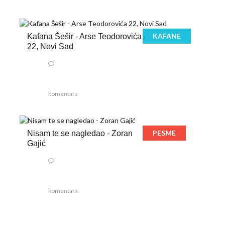
KAFANE
Kafana Šešir - Arse Teodorovića
22, Novi Sad
komentara
PESME
Nisam te se nagledao - Zoran
Gajić
komentara