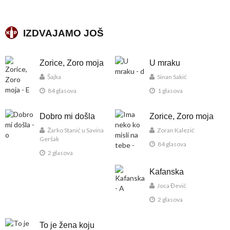
IZDVAJAMO JOŠ
Zorice, Zoro moja
U mraku
Šajka
Sinan Sakić
84 glasova
1 glasova
Dobro mi došla
Zorice, Zoro moja
Žarko Stanić u Savina
Zoran Kalezić
Geršak
84 glasova
2 glasova
Kafanska
Joca Đević
2 glasova
To je žena koju