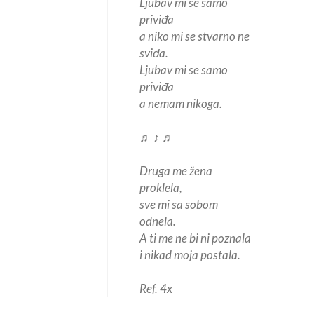
Ljubav mi se samo
priviđa
a niko mi se stvarno ne
sviđa.
Ljubav mi se samo
priviđa
a nemam nikoga.
♬ ♪ ♬
Druga me žena
proklela,
sve mi sa sobom
odnela.
A ti me ne bi ni poznala
i nikad moja postala.
Ref. 4x