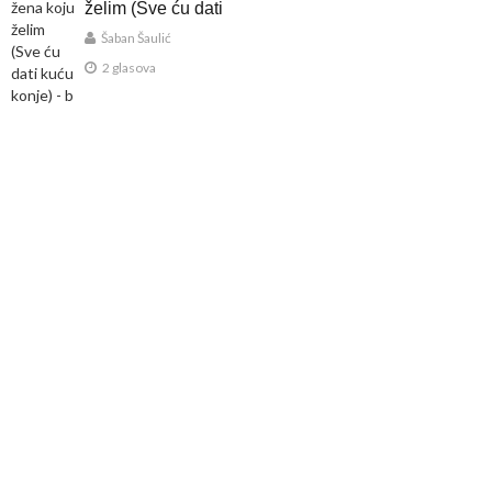
želim (Sve ću dati
kuću konje)
Šaban Šaulić
2 glasova