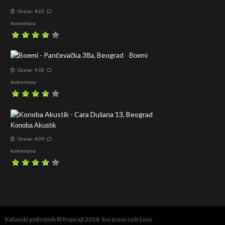
Ocena: 4.63
komentara
Boemi
Ocena: 4.18
komentara
Konoba Akustik
Ocena: 4.09
komentara
Kafanski podsetnik © Kopirajt 2014. Sva prava zadržana.