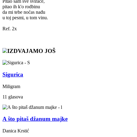
Pitao sam sve svirače,
pitao ih k'o rodbinu
da mi tebe noćas nađu
u toj pesmi, u tom vinu.
Ref. 2x
IZDVAJAMO JOŠ
Sigurica
Miligram
11 glasova
A što pitaš džanum majke
Danica Krstić