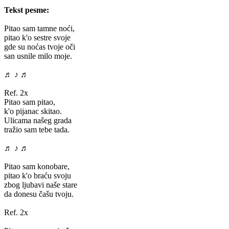
Tekst pesme:
Pitao sam tamne noći,
pitao k'o sestre svoje
gde su noćas tvoje oči
san usnile milo moje.
♬ ♪ ♬
Ref. 2x
Pitao sam pitao,
k'o pijanac skitao.
Ulicama našeg grada
tražio sam tebe tada.
♬ ♪ ♬
Pitao sam konobare,
pitao k'o braću svoju
zbog ljubavi naše stare
da donesu čašu tvoju.
Ref. 2x