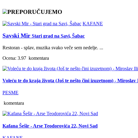
PREPORUČUJEMO
KAFANE
Savski Mir
Stari grad na Savi, Šabac
Restoran - splav, muzika svako veče sem nedelje. ...
Ocena: 3.97
komentara
Voleću te do kraja života (Još te nešto čini izuzetnom) - Miroslav I
PESME
komentara
Kafana Šešir - Arse Teodorovića 22, Novi Sad
KAFANE