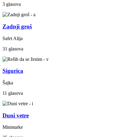
3 glasova
Zadnji groš
Safet Alija
31 glasova
Sigurica
Šajka
11 glasova
Duni vetre
Ministarke