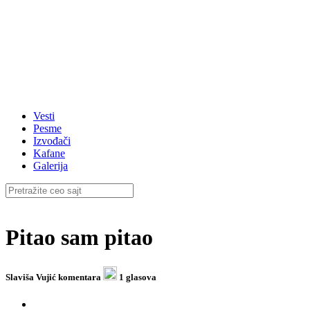
Vesti
Pesme
Izvođači
Kafane
Galerija
Pitao sam pitao
Slaviša Vujić
komentara
1 glasova