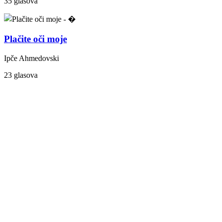
35 glasova
Plačite oči moje
Ipče Ahmedovski
23 glasova