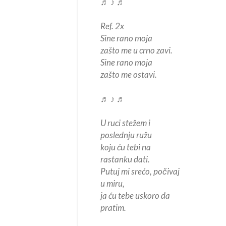
♬ ♪ ♬
Ref. 2x
Sine rano moja
zašto me u crno zavi.
Sine rano moja
zašto me ostavi.
♬ ♪ ♬
U ruci stežem i
poslednju ružu
koju ću tebi na
rastanku dati.
Putuj mi srećo, počivaj
u miru,
ja ću tebe uskoro da
pratim.