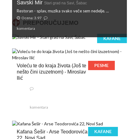
Savski Mir
Stari grad na Savi, Šabac
Restoran - splav, muzika svako veče sem nedelje. ...
Ocena: 3.97
PREPORUČUJEMO
komentara
KAFANE
PESME
Voleću te do kraja života (Još te
nešto čini izuzetnom) - Miroslav
Ilić
komentara
KAFANE
Kafana Šešir - Arse Teodorovića
22, Novi Sad