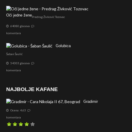
Oči jedne žene
Predrag Živković Tozovac
64080 glasova
komentara
Golubica
Šaban Šaulić
54303 glasova
komentara
NAJBOLJE KAFANE
Gradimir
Ocena: 4.63
komentara