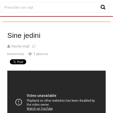
Sine jedini
Slaviša Vujić
komentara
1 glasova