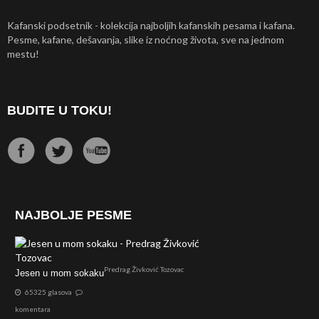
Kafanski podsetnik - kolekcija najboljih kafanskih pesama i kafana.
Pesme, kafane, dešavanja, slike iz noćnog života, sve na jednom
mestu!
BUDITE U TOKU!
NAJBOLJE PESME
Predrag Živković Tozovac
Jesen u mom sokaku
65325 glasova
komentara