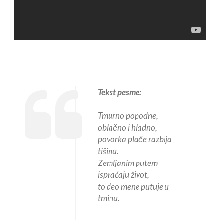
Tekst pesme:
Tmurno popodne,
oblačno i hladno,
povorka plače razbija
tišinu.
Zemljanim putem
ispraćaju život,
to deo mene putuje u
tminu.