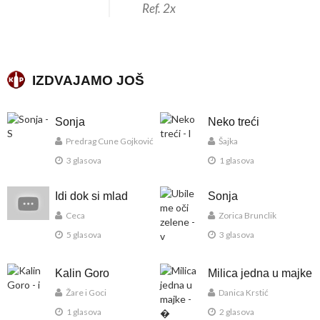
Ref. 2x
IZDVAJAMO JOŠ
Sonja
Neko treći
Predrag Cune Gojković
Šajka
3 glasova
1 glasova
Idi dok si mlad
Sonja
Ceca
Zorica Brunclik
5 glasova
3 glasova
Kalin Goro
Milica jedna u majke
Žare i Goci
Danica Krstić
1 glasova
2 glasova