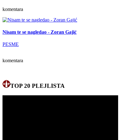
komentara
Nisam te se nagledao - Zoran Gajić
PESME
komentara
TOP 20 PLEJLISTA