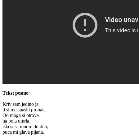
Tekst pesme:
Kriv sam jedino ja,
ti si me spasiti probala.
Od moga si otrova
na pola umrla,
išla si sa mnom do dna,
puca mi glava pijana.