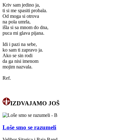
Kriv sam jedino ja,
ti si me spasiti probala.
Od moga si otrova
na pola umrla,
išla si sa mnom do dna,
puca mi glava pijana.
Idi i pazi na sebe,
ko sam ti zapravo ja.
Ako se sin rodi
da ga nisi imenom
mojim nazvala.
Ref.
IZDVAJAMO JOŠ
Loše smo se razumeli
Velibor Sitarica i Baja Band