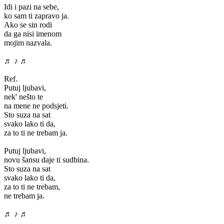
Idi i pazi na sebe,
ko sam ti zapravo ja.
Ako se sin rodi
da ga nisi imenom
mojim nazvala.
♬ ♪ ♬
Ref.
Putuj ljubavi,
nek' nešto te
na mene ne podsjeti.
Sto suza na sat
svako lako ti da,
za to ti ne trebam ja.
Putuj ljubavi,
novu šansu daje ti sudbina.
Sto suza na sat
svako lako ti da,
za to ti ne trebam,
ne trebam ja.
♬ ♪ ♬