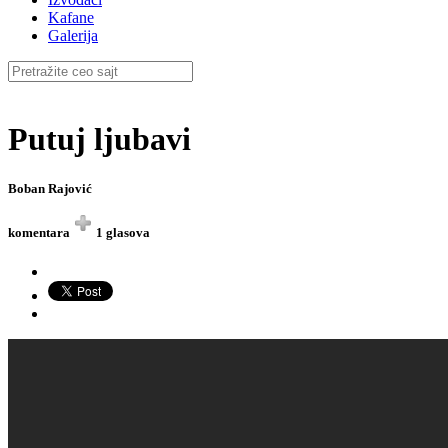
Kafane
Galerija
Putuj ljubavi
Boban Rajović
komentara
1 glasova