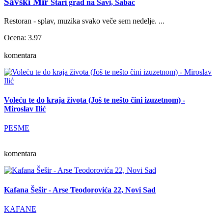
Savski Mir
Stari grad na Savi, Šabac
Restoran - splav, muzika svako veče sem nedelje. ...
Ocena: 3.97
komentara
Voleću te do kraja života (Još te nešto čini izuzetnom) -
Miroslav Ilić
PESME
komentara
Kafana Šešir - Arse Teodorovića 22, Novi Sad
KAFANE