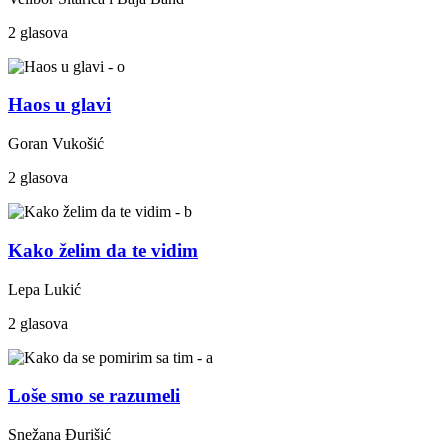
2 glasova
Haos u glavi
Goran Vukošić
2 glasova
Kako želim da te vidim
Lepa Lukić
2 glasova
Loše smo se razumeli
Snežana Đurišić