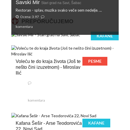
Savski Mir
Stari grad na Savi, Šabac
Restoran - splav, muzika svako veče sem nedelje. ...
Ocena: 3.97
PREPORUČUJEMO
komentara
KAFANE
PESME
Voleću te do kraja života (Još te
nešto čini izuzetnom) - Miroslav
Ilić
komentara
KAFANE
Kafana Šešir - Arse Teodorovića
22, Novi Sad