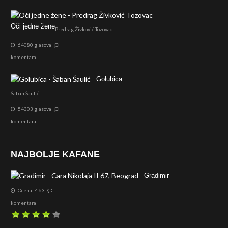
Oči jedne žene
Predrag Živković Tozovac
64080 glasova
komentara
Golubica
Šaban Šaulić
54303 glasova
komentara
NAJBOLJE KAFANE
Gradimir
Ocena: 4.63
komentara