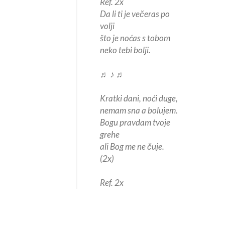
Ref. 2x
Da li ti je večeras po
volji
što je noćas s tobom
neko tebi bolji.
♬ ♪ ♬
Kratki dani, noći duge,
nemam sna a bolujem.
Bogu pravdam tvoje
grehe
ali Bog me ne čuje.
(2x)
Ref. 2x