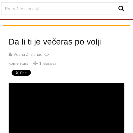
Da li ti je večeras po volji
Vesna Zmijanac
komentara
1 glasova