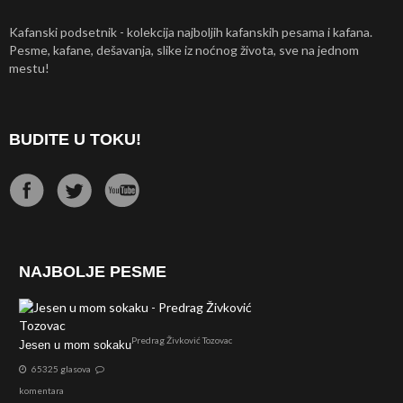
Kafanski podsetnik - kolekcija najboljih kafanskih pesama i kafana.
Pesme, kafane, dešavanja, slike iz noćnog života, sve na jednom
mestu!
BUDITE U TOKU!
NAJBOLJE PESME
Predrag Živković Tozovac
Jesen u mom sokaku
65325 glasova
komentara