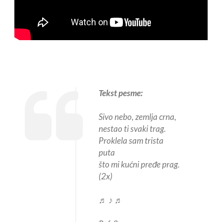
Tekst pesme:
Sivo nebo, zemlja crna,
nestao ti svaki trag.
Proklela sam trista
puta
što mi kućni pređe prag.
(2x)
♬ ♪ ♬