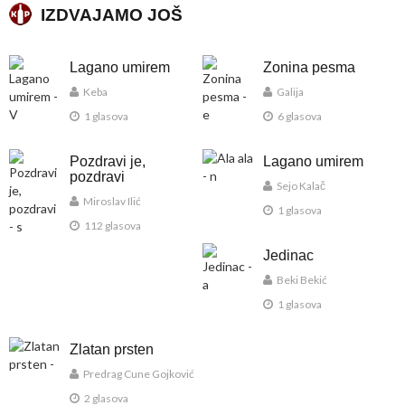
IZDVAJAMO JOŠ
Lagano umirem
Zonina pesma
Keba
Galija
1 glasova
6 glasova
Pozdravi je,
Lagano umirem
pozdravi
Sejo Kalač
Miroslav Ilić
1 glasova
112 glasova
Jedinac
Beki Bekić
1 glasova
Zlatan prsten
Predrag Cune Gojković
2 glasova