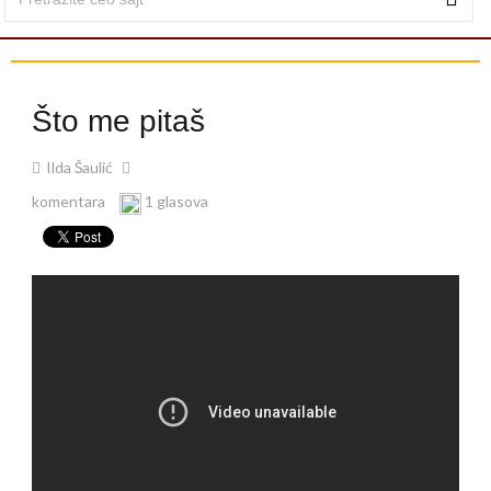
Što me pitaš
Ilda Šaulić
komentara
1 glasova