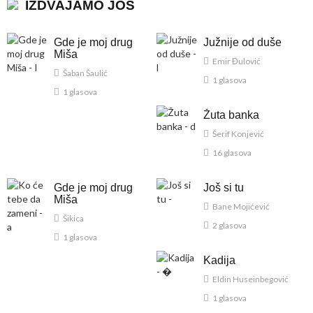
IZDVAJAMO JOŠ
Gde je moj drug
Južnije od duše
Miša
Emir Đulović
Šaban Šaulić
1 glasova
1 glasova
Žuta banka
Šerif Konjević
16 glasova
Gde je moj drug
Još si tu
Miša
Bane Mojićević
Šikica
2 glasova
1 glasova
Kadija
Eldin Huseinbegović
1 glasova