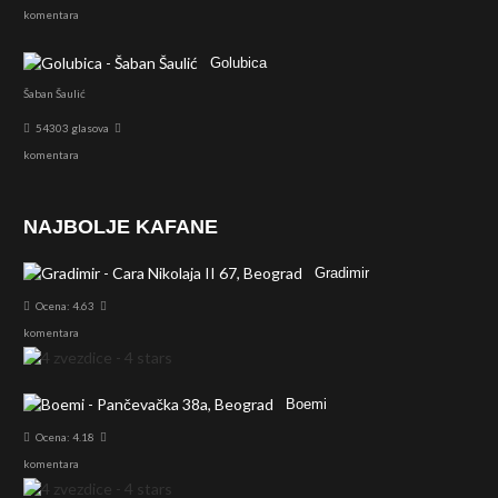
komentara
Golubica
Šaban Šaulić
54303 glasova
komentara
NAJBOLJE KAFANE
Gradimir
Ocena: 4.63
komentara
Boemi
Ocena: 4.18
komentara