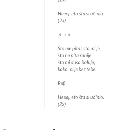
Heeej, eto šta si učinio.
(2x)
♬ ♪ ♬
Što me pitaš šta mi je,
što ne pita ranije
što mi duša boluje,
kako mi je bez tebe.
Ref.
Heeej, eto šta si učinio.
(2x)