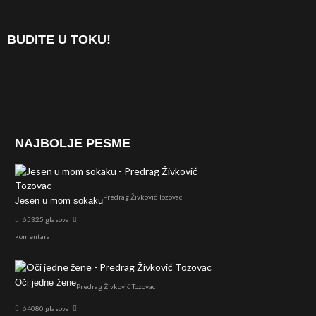
BUDITE U TOKU!
NAJBOLJE PESME
Predrag Živković Tozovac
Jesen u mom sokaku
65325 glasova
komentara
Oči jedne žene
Predrag Živković Tozovac
64080 glasova