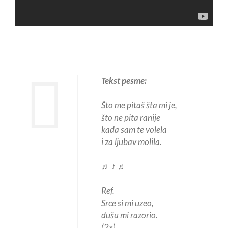
Tekst pesme:
Što me pitaš šta mi je,
što ne pita ranije
kada sam te volela
i za ljubav molila.
♬ ♪ ♬
Ref.
Srce si mi uzeo,
dušu mi razorio.
(2x)