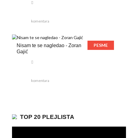
komentara
PESME
Nisam te se nagledao - Zoran
Gajić
komentara
TOP 20 PLEJLISTA