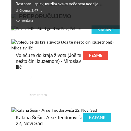
Restoran - splav, muzika svako veče sem nedelje. ...
Ocena: 3.97
PREPORUČUJEMO
komentara
KAFANE
PESME
Voleću te do kraja života (Još te
nešto čini izuzetnom) - Miroslav
Ilić
komentara
KAFANE
Kafana Šešir - Arse Teodorovića
22, Novi Sad