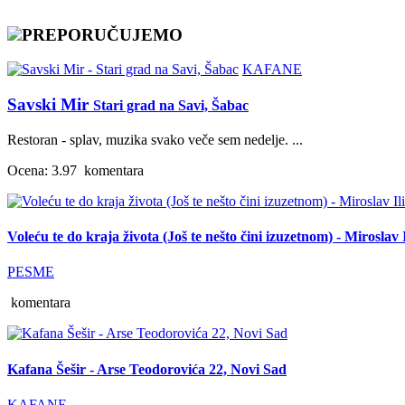
PREPORUČUJEMO
KAFANE
Savski Mir
Stari grad na Savi, Šabac
Restoran - splav, muzika svako veče sem nedelje. ...
Ocena: 3.97
komentara
Voleću te do kraja života (Još te nešto čini izuzetnom) - Miroslav I
PESME
komentara
Kafana Šešir - Arse Teodorovića 22, Novi Sad
KAFANE