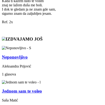
Kada ti kažem ludo te volim
znaj ne lažem duša me boli.
I dok te gledam ja ne znam gde sam,
sigurno znam da zaljubljen jesam.
Ref. 2x
IZDVAJAMO JOŠ
Neponovljivo
Aleksandra Prijović
1 glasova
Jednom sam te voleo
Saša Matić