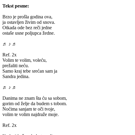
Tekst pesme:
Brzo je prošla godina ova,
ja ostavljen živim od snova.
Otkada ode bez reči jedne
ostaše usne poljupca žedne.
♬ ♪ ♬
Ref. 2x
Volim te volim, voleću,
prežaliti neću.
Samo kraj tebe srećan sam ja
Sandra jedina.
♬ ♪ ♬
Danima ne znam šta ću sa sobom,
gorim od želje da budem s tobom.
Noćima sanjam te oči tvoje,
volim te volim najdraže moje.
Ref. 2x