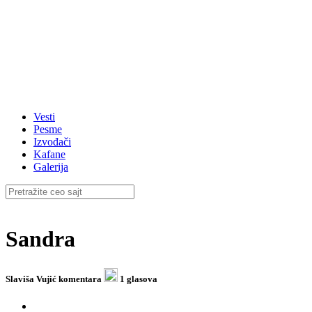
Vesti
Pesme
Izvođači
Kafane
Galerija
Sandra
Slaviša Vujić
komentara
1 glasova