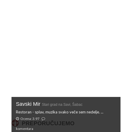
Savski Mir
Stari grad na Savi, Šabac
Restoran - splav, muzika svako veče sem nedelje. ...
Ocena: 3.97
PREPORUČUJEMO
komentara