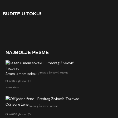
BUDITE U TOKU!
NAJBOLJE PESME
Predrag Živković Tozovac
Jesen u mom sokaku
65325 glasova
komentara
Oči jedne žene
Predrag Živković Tozovac
64080 glasova