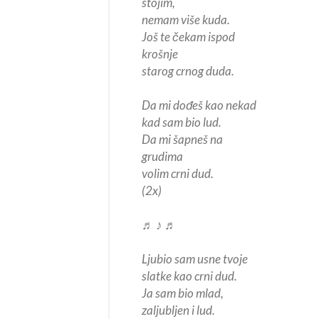
stojim,
nemam više kuda.
Još te čekam ispod
krošnje
starog crnog duda.
Da mi dođeš kao nekad
kad sam bio lud.
Da mi šapneš na
grudima
volim crni dud.
(2x)
♬ ♪ ♬
Ljubio sam usne tvoje
slatke kao crni dud.
Ja sam bio mlad,
zaljubljen i lud.