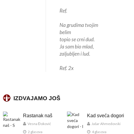
Ref.
Na grudima tvojim
belim
topio se crni dud.
Ja sam bio mlad,
zaljubljen i lud.
Ref. 2x
IZDVAJAMO JOŠ
Rastanak naš
Kad sveća dogori
Vesna Đoković
Jašar Ahmedovski
2 glasova
4 glasova