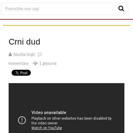
Crni dud
Slaviša Vujić
komentara
1 glasova