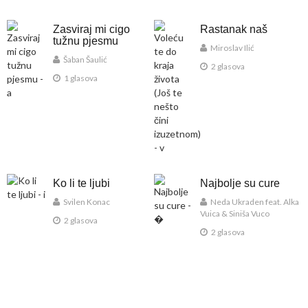
Zasviraj mi cigo
Rastanak naš
tužnu pjesmu
Miroslav Ilić
Šaban Šaulić
2 glasova
1 glasova
Ko li te ljubi
Najbolje su cure
Svilen Konac
Neda Ukraden feat. Alka
Vuica & Siniša Vuco
2 glasova
2 glasova