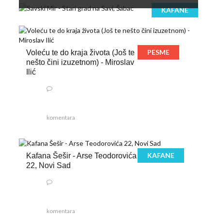
KAFANE
PESME
Voleću te do kraja života (Još te
nešto čini izuzetnom) - Miroslav
Ilić
komentara
KAFANE
Kafana Šešir - Arse Teodorovića
22, Novi Sad
komentara