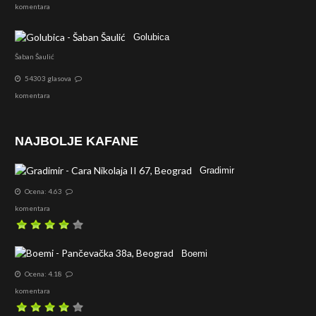
komentara
Golubica
Šaban Šaulić
54303 glasova
komentara
NAJBOLJE KAFANE
Gradimir
Ocena: 4.63
komentara
Boemi
Ocena: 4.18
komentara