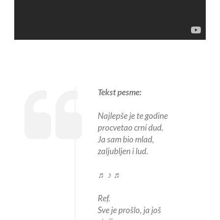
Tekst pesme:
Najlepše je te godine
procvetao crni dud.
Ja sam bio mlad,
zaljubljen i lud.
♬ ♪ ♬
Ref.
Sve je prošlo, ja još